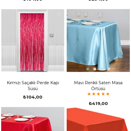
Mavi Renkli Saten Masa
Kırmızı Saçaklı Perde Kapı
Örtüsü
Süsü
★
★
★
★
★
₺104,00
₺419,00