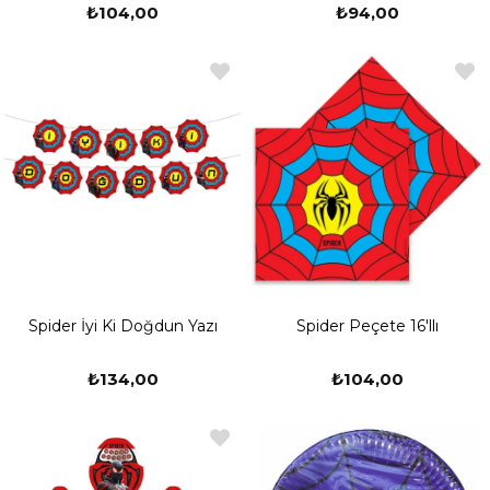
kahramanları görmek isteyecekleri bir diğer yer ise arkadaşları ile
₺104,00
₺94,00
beraber kutladıkları doğum günü partileridir. En iyisini ve doğrusunu
ebeveynler bilir ki bir çocuğun en büyük istediği kahramanı gibi olup
onun kadar güçlü olmaktır. Ve şu zamalar da bolca filmi çıkan bir
karaktere daha bu şekilde bağlanmışlarmış. Çocuk, genç, yaşlı
demeden izlediğimiz Spiderman, yani Örümcek Adam olarak da
bilinen genç bir kahramanı konu alan bu filmleri izlemekten keyif
alıyoruz. Durum böyle iken çocuğunuzun doğum gününü Spiderman
konsepti ile düzenleyebilirsiniz. Kim bu Spiderman? Film, animasyon
ve çizgi roman kahramanıdır. Örümcek tarafından ısırılan bir lise
öğrencisinin güçler kazanması ile başlayan bir kurgudur. Örümcek
hislerine, örümceğin güç ve çevikliğine sahiptir. Bu lise öğrencisinin
adı Peter Parker olarak geçmektedir. Marvel Comics’in
başyapıtlarından biridir. Spiderman sorumluluk sahibi bir insandır ve
onu izleyen çocuklarımıza sorumluluğun, görevlerin yerine
getirilmesinin ne kadar önemli olduğunu gösteren bir kahramandır.
Spider İyi Ki Doğdun Yazı
Spider Peçete 16'llı
Bu kahraman ile beraber yapacakları doğum günü partilerinde hem
çocuğunuz hem de arkadaşları çok eğlenecekler. Peki arattığınız
Spiderman doğum günü konsepti pinterest gibi yerlerin dışında satın
₺134,00
₺104,00
alabileceğiniz bir yerde – partioutlet.com- adresinden bulabilecek
olsanız? Spiderman parti malzemelerini, Spidermanli doğum günü
konsepti, Spiderman doğum günü afişi olarak baktığınız şeylere
ayrıntılı olarak bir göz atalım. Partioutlet.com adlı adresimizden,
Spiderman Ayaklı Pano (farklı çeşit ve boyutlarda), Spiderman