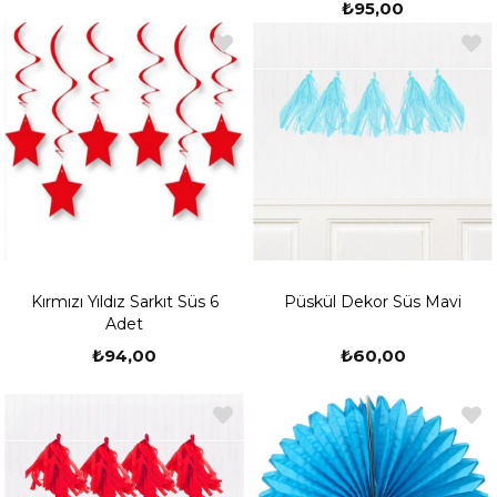
₺95,00
Kırmızı Yıldız Sarkıt Süs 6
Püskül Dekor Süs Mavi
Adet
₺94,00
₺60,00