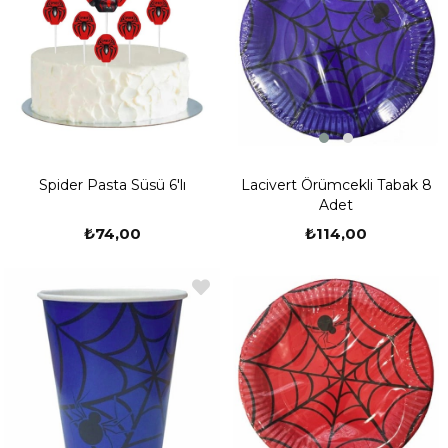
Pinyata ve Sopası, Spiderman 24 Kişilik Parti Seti, Spiderman 16
Kişilik Parti Seti,Spiderman 8 Kişilik Parti Seti bulunmaktadır. Parti
setlerinin içinde bulunan masa örtüsü ile masanızı düzenleyebilir ve
süsler ile ortalığa renk katabilirsiniz. Aynı zamanda ek olarak kişiye
özel ürünlerimize de partioutlet.com adlı adremizden ulaşabilirsiniz.
Lacivert Örümcekli Tabak 8
Spider Pasta Süsü 6'lı
Adet
₺114,00
₺74,00