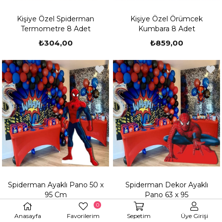
Kişiye Özel Spiderman
Kişiye Özel Örümcek
Termometre 8 Adet
Kumbara 8 Adet
₺304,00
₺859,00
Spiderman Ayaklı Pano 50 x
Spiderman Dekor Ayaklı
95 Cm
Pano 63 x 95
0
₺789,00
₺789,00
Anasayfa
Favorilerim
Sepetim
Üye Girişi