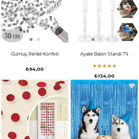
Gümüş Renkli Konfeti
Ayaklı Balon Standı 7'li
★
★
★
★
★
₺94,00
₺134,00