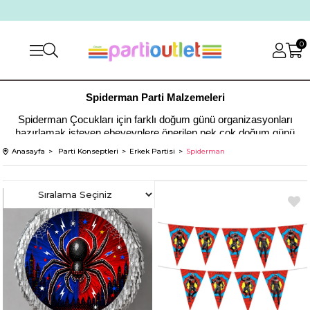
0
Spiderman Parti Malzemeleri
Spiderman Çocukları için farklı doğum günü organizasyonları
hazırlamak isteyen ebeveynlere önerilen pek çok doğum günü
konsepti bulunmaktadır. Sitemiz partioulet.com üzerinden yapılan
Anasayfa
Parti Konseptleri
Erkek Partisi
Spiderman
alışverişlerin tamamı belirli bir konsepti içermektedir. Son zamanların
en beğenilen erkek doğum günü organizasyon temalarından biri olan
spiderman teması, sitemiz içerisinde bulunan parti malzemeleri ile
daha eğlenceli hale gelmektedir. Birbirinden özel parti malzemeleri
içerisinde kendi konseptini oluşturmak isteyen kişiler sitemiz
üzerinden kategorileri incelemektedir.
Spiderman Parti Konseptine Uygun Malzemeler
Spiderman parti malzemeleri arasında kendi doğum gününü
oluşturmak isteyen pek çok kişi, masa süsleri ve eşsiz duvar süsleri
ile bambaşka bir doğum günü organize etmektedir. Özellikle
spiderman ayaklı pano ile mekan süslemesi yapmak isteyen kişiler