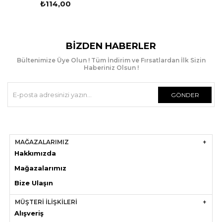
₺114,00
BIZDEN HABERLER
Bültenimize Üye Olun ! Tüm İndirim ve Fırsatlardan İlk Sizin
Haberiniz Olsun !
GÖNDER
MAĞAZALARIMIZ
Hakkımızda
Mağazaları
mız
Bize Ulaşın
MÜŞTERİ İLİŞKİLERİ
Alışveriş