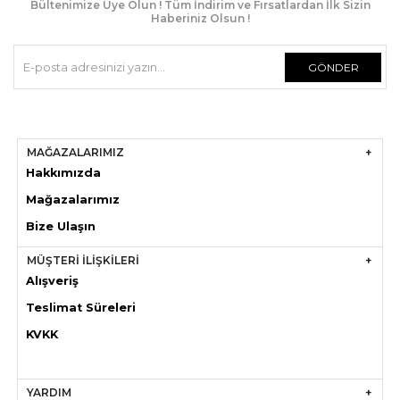
Bültenimize Üye Olun ! Tüm İndirim ve Fırsatlardan İlk Sizin
Haberiniz Olsun !
GÖNDER
MAĞAZALARIMIZ
Hakkımızda
Mağazaları
mız
Bize Ulaşın
MÜŞTERİ İLİŞKİLERİ
Alışveriş
Teslimat Süreleri
KVKK
YARDIM