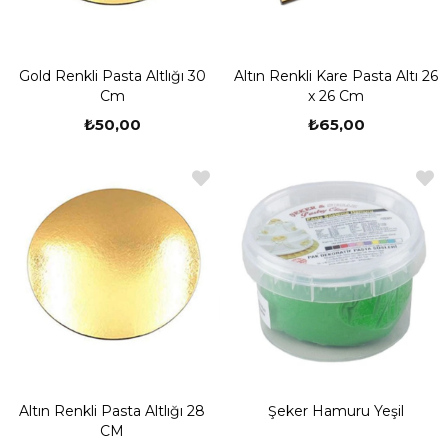
ile çok sevilen şeker hamuru çeşitlerinin katılması ile profesyonele
yakın pastalar ve çok daha fazlası keyifle pişirilebilir. Kurabiyelerde
de bu ürünleri kullanmak ayrı bir lezzet ve fark katacaktır.
Gold Renkli Pasta Altlığı 30
Altın Renkli Kare Pasta Altı 26
Sağlıklı ve Lezzetli Malzeme Seçenekleri Bir Arada
Cm
x 26 Cm
Tamamen sağlıklı ve hijyenik koşullar altında üretilen pasta
₺50,00
₺65,00
süslemeleri, tüketim açısından her yaş grubu için uygundur. Hiçbir
gıda boyası zararlı bir katkı maddesi içermemektedir. Hem
yetişkinler hem de çocuklar için yapılacak pastalar ve diğer tatlı
fikirlerinde gönül rahatlığı ile kullanılabilir. En uygun fiyat seçenekleri
ile sunulan şeker hamuru çeşitleri ve daha fazlası için, Parti Outlet'i
ziyaret etmek yeterli olacaktır.
Altın Renkli Pasta Altlığı 28
Şeker Hamuru Yeşil
CM