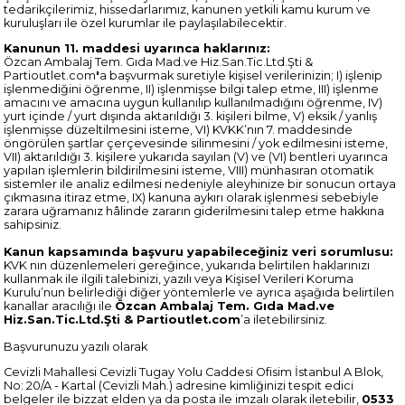
tedarikçilerimiz, hissedarlarımız, kanunen yetkili kamu kurum ve
kuruluşları ile özel kurumlar ile paylaşılabilecektir.
Kanunun 11. maddesi uyarınca haklarınız:
Özcan Ambalaj Tem. Gıda Mad.ve Hiz.San.Tic.Ltd.Şti &
Partioutlet.com
'
a başvurmak suretiyle kişisel verilerinizin; I) işlenip
işlenmediğini öğrenme, II) işlenmişse bilgi talep etme, III) işlenme
amacını ve amacına uygun kullanılıp kullanılmadığını öğrenme, IV)
yurt içinde / yurt dışında aktarıldığı 3. kişileri bilme, V) eksik / yanlış
işlenmişse düzeltilmesini isteme, VI) KVKK’nın 7. maddesinde
öngörülen şartlar çerçevesinde silinmesini / yok edilmesini isteme,
VII) aktarıldığı 3. kişilere yukarıda sayılan (V) ve (VI) bentleri uyarınca
yapılan işlemlerin bildirilmesini isteme, VIII) münhasıran otomatik
sistemler ile analiz edilmesi nedeniyle aleyhinize bir sonucun ortaya
çıkmasına itiraz etme, IX) kanuna aykırı olarak işlenmesi sebebiyle
zarara uğramanız hâlinde zararın giderilmesini talep etme hakkına
sahipsiniz.
Kanun kapsamında başvuru yapabileceğiniz veri sorumlusu:
KVK nın düzenlemeleri gereğince, yukarıda belirtilen haklarınızı
kullanmak ile ilgili talebinizi, yazılı veya Kişisel Verileri Koruma
Kurulu’nun belirlediği diğer yöntemlerle ve ayrıca aşağıda belirtilen
kanallar aracılığı ile
Özcan Ambalaj Tem. Gıda Mad.ve
Hiz.San.Tic.Ltd.Şti & Partioutlet.com
’a iletebilirsiniz.
Başvurunuzu yazılı olarak
Cevizli Mahallesi Cevizli Tugay Yolu Caddesi Ofisim İstanbul A Blok,
No: 20/A - Kartal (Cevizli Mah.) adresine kimliğinizi tespit edici
belgeler ile bizzat elden ya da posta ile imzalı olarak iletebilir,
0533