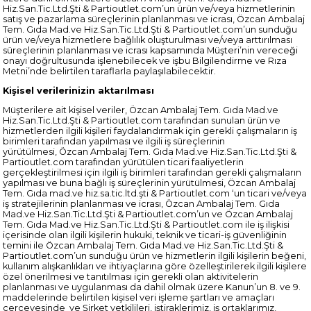
Hiz.San.Tic.Ltd.Şti & Partioutlet.com’un ürün ve/veya hizmetlerinin
satış ve pazarlama süreçlerinin planlanması ve icrası, Özcan Ambalaj
Tem. Gıda Mad.ve Hiz.San.Tic.Ltd.Şti & Partioutlet.com’un sunduğu
ürün ve/veya hizmetlere bağlılık oluşturulması ve/veya arttırılması
süreçlerinin planlanması ve icrası kapsamında Müşteri’nin vereceği
onayı doğrultusunda işlenebilecek ve işbu Bilgilendirme ve Rıza
Metni’nde belirtilen taraflarla paylaşılabilecektir.
Kişisel verilerinizin aktarılması
Müşterilere ait kişisel veriler, Özcan Ambalaj Tem. Gıda Mad.ve
Hiz.San.Tic.Ltd.Şti & Partioutlet.com tarafından sunulan ürün ve
hizmetlerden ilgili kişileri faydalandırmak için gerekli çalışmaların iş
birimleri tarafından yapılması ve ilgili iş süreçlerinin
yürütülmesi, Özcan Ambalaj Tem. Gıda Mad.ve Hiz.San.Tic.Ltd.Şti &
Partioutlet.com tarafından yürütülen ticari faaliyetlerin
gerçekleştirilmesi için ilgili iş birimleri tarafından gerekli çalışmaların
yapılması ve buna bağlı iş süreçlerinin yürütülmesi, Özcan Ambalaj
Tem. Gıda mad.ve hiz.sa.tic.ltd.şti & Partioutlet.com ‘un ticari ve/veya
iş stratejilerinin planlanması ve icrası, Özcan Ambalaj Tem. Gıda
Mad.ve Hiz.San.Tic.Ltd.Şti & Partioutlet.com’un ve Özcan Ambalaj
Tem. Gıda Mad.ve Hiz.San.Tic.Ltd.Şti & Partioutlet.com ile iş ilişkisi
içerisinde olan ilgili kişilerin hukuki, teknik ve ticari-iş güvenliğinin
temini ile Özcan Ambalaj Tem. Gıda Mad.ve Hiz.San.Tic.Ltd.Şti &
Partioutlet.com’un sunduğu ürün ve hizmetlerin ilgili kişilerin beğeni,
kullanım alışkanlıkları ve ihtiyaçlarına göre özelleştirilerek ilgili kişilere
özel önerilmesi ve tanıtılması için gerekli olan aktivitelerin
planlanması ve uygulanması da dahil olmak üzere Kanun’un 8. ve 9.
maddelerinde belirtilen kişisel veri işleme şartları ve amaçları
çerçevesinde
ve Şirket yetkilileri, iştiraklerimiz, iş ortaklarımız,