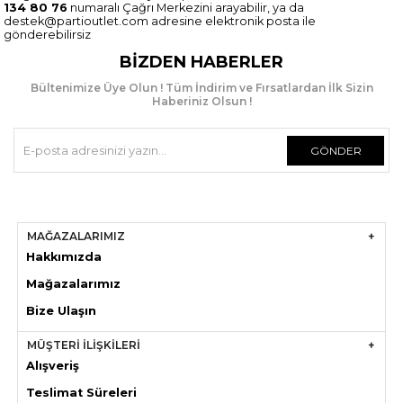
134 80 76
numaralı Çağrı Merkezini arayabilir, ya da
destek@partioutlet.com
adresine elektronik posta ile
gönderebilirsiz
BIZDEN HABERLER
Bültenimize Üye Olun ! Tüm İndirim ve Fırsatlardan İlk Sizin
Haberiniz Olsun !
GÖNDER
MAĞAZALARIMIZ
Hakkımızda
Mağazaları
mız
Bize Ulaşın
MÜŞTERİ İLİŞKİLERİ
Alışveriş
Teslimat Süreleri