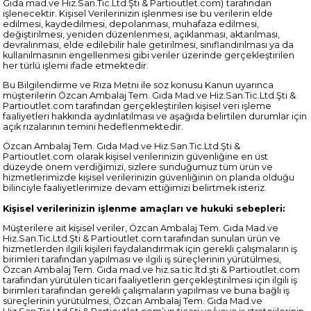
Gıda mad.ve Hiz.San.Tic.Ltd.Şti & Partioutlet.com)
tarafından
işlenecektir. Kişisel Verilerinizin işlenmesi ise bu verilerin elde
edilmesi, kaydedilmesi, depolanması, muhafaza edilmesi,
değiştirilmesi, yeniden düzenlenmesi, açıklanması, aktarılması,
devralınması, elde edilebilir hale getirilmesi, sınıflandırılması ya da
kullanılmasının engellenmesi gibi veriler üzerinde gerçekleştirilen
her türlü işlemi ifade etmektedir.
Bu Bilgilendirme ve Rıza Metni ile söz konusu Kanun uyarınca
müşterilerin Özcan Ambalaj Tem. Gıda Mad.ve Hiz.San.Tic.Ltd.Şti &
Partioutlet.com tarafından gerçekleştirilen kişisel veri işleme
faaliyetleri hakkında aydınlatılması ve aşağıda belirtilen durumlar için
açık rızalarının temini hedeflenmektedir.
Özcan Ambalaj Tem. Gıda Mad.ve Hiz.San.Tic.Ltd.Şti &
Partioutlet.com
olarak kişisel verilerinizin güvenliğine en üst
düzeyde önem verdiğimizi, sizlere sunduğumuz tüm ürün ve
hizmetlerimizde kişisel verilerinizin güvenliğinin ön planda olduğu
bilinciyle faaliyetlerimize devam ettiğimizi belirtmek isteriz.
Kişisel verilerinizin işlenme amaçları ve hukuki sebepleri:
Müşterilere ait kişisel veriler, Özcan Ambalaj Tem. Gıda Mad.ve
Hiz.San.Tic.Ltd.Şti & Partioutlet.com tarafından sunulan ürün ve
hizmetlerden ilgili kişileri faydalandırmak için gerekli çalışmaların iş
birimleri tarafından yapılması ve ilgili iş süreçlerinin yürütülmesi,
Özcan Ambalaj Tem. Gıda mad.ve hiz.sa.tic.ltd.şti & Partioutlet.com
tarafından yürütülen ticari faaliyetlerin gerçekleştirilmesi için ilgili iş
birimleri tarafından gerekli çalışmaların yapılması ve buna bağlı iş
süreçlerinin yürütülmesi, Özcan Ambalaj Tem. Gıda Mad.ve