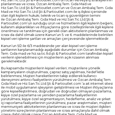
Hiz.San.Tic.Ltd.Şti & Partioutlet.com’un ticari ve/veya iş stratejilerinin
planlanması ve icrası, Özcan Ambalaj Tem. Gıda Mad.ve
Hiz.San.Tic.Ltd.Şti & Partioutlet.com’un ve Özcan Ambalaj Tem. Gıda
Mad.ve Hiz.San.Tic.Ltd.Şti & Partioutlet.com ile iş ilişkisi içerisinde
olan ilgili kişilerin hukuki, teknik ve ticari-iş güvenliğinin temini
ile Özcan Ambalaj Tem. Gıda Mad.ve Hiz.San.Tic.Ltd.Şti &
Partioutlet.com’un sunduğu ürün ve hizmetlerin ilgili kişilerin beğeni,
kullanım alışkanlıkları ve ihtiyaçlarına göre özelleştirilerek ilgili kişilere
önerilmesi ve tanıtılması için gerekli olan aktivitelerin planlanması ve
icrası da dahil olmak üzere Kanun’un 5. ve 6. maddelerinde belirtilen
kişisel veri işleme şartları ve amaçları çerçevesinde işlenmektedir.
Kanun’un 5/2 ile 6/3 maddesinde yer alan kişisel veri işleme
şartlarının karşılanamadığı aşağıdaki durumlar için Özcan Ambalaj
Tem. Gıda mad.ve hiz.sa.tic.ltd.şti & Partioutlet.com tarafından kişisel
verilerin işlenebilmesi için müşterilerin açık rızasının alınması
gerekmektedir.
Bu kapsamda müşterilerin kişisel verileri; müşterilere yönelik
kampanyaların oluşturulması, çapraz satış yapılması, hedef kitle
belirlenmesi, Müşteri hareketlerinin takip edilerek kullanıcı
deneyimini arttırıcı faaliyetlerin yürütülmesi ve Özcan Ambalaj Tem.
Gıda Mad.ve Hiz.San.Tic.Ltd.Şti & Partioutlet.com ‘a ait internet sitesi
ile mobil uygulamanın işleyişinin geliştirilmesi ve Müşteri ihtiyaçlarına
göre kişiselleştirilmesi, doğrudan ve doğrudan olmayan pazarlama,
kişiye özel pazarlama ve yeniden pazarlama faaliyetlerinin
yürütülmesi, kişiye özel segmentasyon, hedefleme, analiz ve şirket
içi raporlama faaliyetlerinin yürütülmesi, pazar araştırmaları, müşteri
memnuniyeti aktivitelerinin planlanması ve icrası ile müşteri ilişkileri
yönetimi süreçlerinin planlanması ve icrası amaçlarıyla dahil olmak
üzere dahil olmak üzere Özcan Ambalaj Tem. Gıda Mad.ve