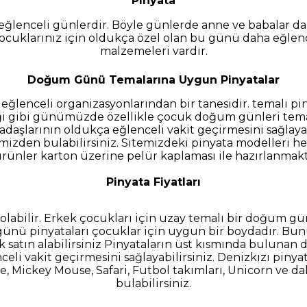
Pinyata
eğlenceli günlerdir. Böyle günlerde anne ve babalar d
 çocuklarınız için oldukça özel olan bu günü daha eğlen
malzemeleri vardır.
Doğum Günü Temalarına Uygun Pinyatalar
ğlenceli organizasyonlarından bir tanesidir. temalı pin
ndiği gibi günümüzde özellikle çocuk doğum günleri te
aşlarının oldukça eğlenceli vakit geçirmesini sağlaya
mizden bulabilirsiniz. Sitemizdeki pinyata modelleri he
rünler karton üzerine pelür kaplaması ile hazırlanmakt
Pinyata Fiyatları
labilir. Erkek çocukları için uzay temalı bir doğum gü
günü pinyataları çocuklar için uygun bir boydadır. Bunu
k satın alabilirsiniz Pinyataların üst kısmında bulunan
li vakit geçirmesini sağlayabilirsiniz. Denizkızı pinyata
e, Mickey Mouse, Safari, Futbol takımları, Unicorn ve 
bulabilirsiniz.