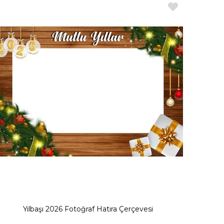
da güvenle kullanılabilir. Malzeme seçimi ve üretim açısından tüm dış
ekoratif süs ürünlerinde, panolar kaliteleri ile her partiye uygun bir
r almaktadır.
Yılbaşı 2026 Fotoğraf Hatıra Çerçevesi