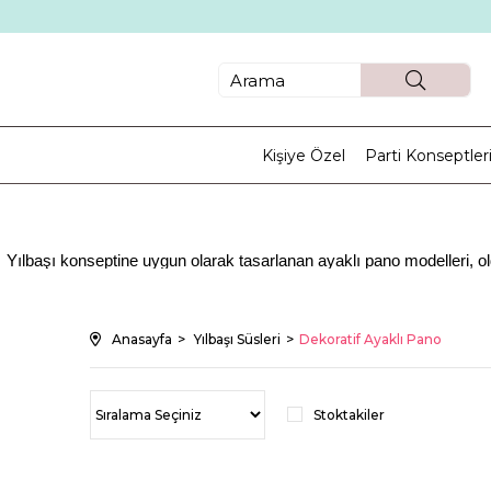
Kişiye Özel
Parti Konseptler
Yılbaşı konseptine uygun olarak tasarlanan ayaklı pano modelleri, ol
da kabul edilmektedir. Taşıması ve kurması da oldukça kolaydır. B
Anasayfa
Yılbaşı Süsleri
Dekoratif Ayaklı Pano
Yılbaşı etkinliklerinde karşılama ürünleri arasında ayaklı pano modelle
birbirinden özgün Yılbaşı içerikli dekoratif süs seçenekleri bulunur. 
Stoktakiler
ve