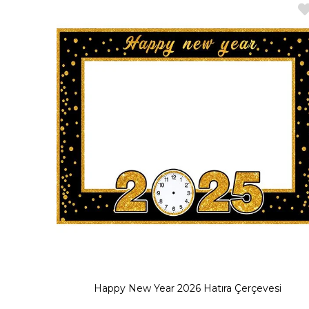
Birbirinden farklı içerikler ile hazırlanan noel baba, çam ağacı, ka
şartlara karşı dayanıklıdır. Sert bir malzemeden üretildiği için düşm
seçim olacak
Happy New Year 2026 Hatıra Çerçevesi