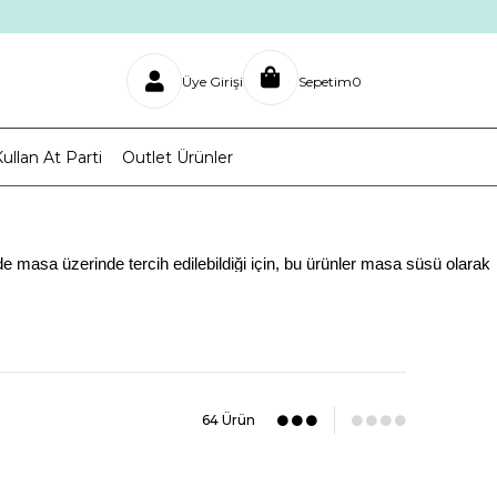
Üye Girişi
Sepetim
0
ullan At Parti
Outlet Ürünler
e masa üzerinde tercih edilebildiği için, bu ürünler masa süsü olarak
ilir. Yılbaşı etkinliğinin her yaş grubuna özel olarak seçenekleri
arti Outlet mağazasını ziyaret etmek yeterli olacaktır. Sayfa içerisinde
meleri ve askı olarak farklı şekilde kullanmaya da açıktır. Güncel film
64 Ürün
ir.