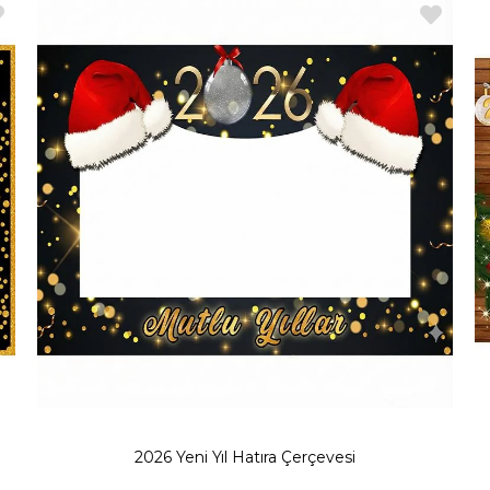
rdan adam, geyik gibi ayaklı pano ürünleri, hem iç hem de dış mekanlar
e ya da esneme gibi problemler yaşanmaz. Parti Outlet farkını yansıtan d
tır. Özellikle Yılbaşı için oldukça etkileyici masa süsü seçenekleri ye
2026 Yeni Yıl Hatıra Çerçevesi