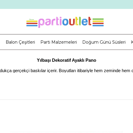
i
Balon Çeşitleri
Parti Malzemeleri
Doğum Günü Süsleri
K
Yılbaşı Dekoratif Ayaklı Pano
dukça gerçekçi baskılar içerir. Boyutları itibariyle hem zeminde hem d
u nedenle çocuk etkinliklerinde dahi dekoratif süs olarak tercih edileb
mevcuttur
Hem Yerde Hem de Masa Süsü Olarak Kullanmak Mümkün
ri çok tercih edilmektedir. Bu konsepte ait en etkileyici ürünler için P
Farklı parti fikirlerine uyum sağlayacak ürünler masa süsü, zemin süsle
 animasyonlara göre hazırlanan popüler ürünler de kolaylıkla bulunabil
Kaliteli Malzeme ve Üretim Detayları İçerir