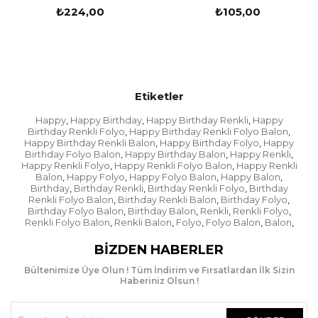
0
₺105,00
₺105,00
Etiketler
Happy Birthday Renkli Balon
Happy
Happy Birthday
Happy Birthday Renkli
Happy
,
,
,
Birthday Renkli Folyo
Happy Birthday Renkli Folyo Balon
,
,
Happy Birthday Renkli Balon
Happy Birthday Folyo
Happy
,
,
Birthday Folyo Balon
Happy Birthday Balon
Happy Renkli
,
,
,
Happy Renkli Folyo
Happy Renkli Folyo Balon
Happy Renkli
,
,
Son yıllarda parti organizasyon ve özel gün
Balon
Happy Folyo
Happy Folyo Balon
Happy Balon
,
,
,
,
organizasyonlarında sıklıkla mekanı güzelleştirmek
Birthday
Birthday Renkli
Birthday Renkli Folyo
Birthday
,
,
,
için balon tercih edilmektedir. Balonlar eskiden beri
Renkli Folyo Balon
Birthday Renkli Balon
Birthday Folyo
,
,
,
insanın mutluluğunu sembolize eden materyaller
Birthday Folyo Balon
Birthday Balon
Renkli
Renkli Folyo
,
,
,
,
arasında bulunmaktadır. Bu nedenle birçok insan
Renkli Folyo Balon
Renkli Balon
Folyo
Folyo Balon
Balon
,
,
,
,
,
özel günlerinde çeşitli renkte ve şekilde balon
BIZDEN HABERLER
kullanarak mekanları süslemeye tercih etmektedir.
Bültenimize Üye Olun ! Tüm İndirim ve Fırsatlardan İlk Sizin
Haberiniz Olsun !
Karakterli folyo balon üretimi ve satışı yapan
partioutlet markası her çeşit balona ulaşmayı ve