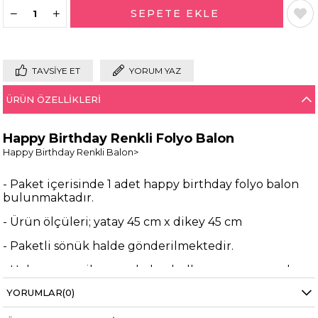
TAVSIYE ET
YORUM YAZ
ÜRÜN ÖZELLIKLERI
Happy Birthday Renkli Folyo Balon
Happy Birthday Renkli Balon>
- Paket içerisinde 1 adet happy birthday folyo balon
bulunmaktadır.
- Ürün ölçüleri; yatay 45 cm x dikey 45 cm
- Paketli sönük halde gönderilmektedir.
- Helyum gazı ile uçan balon kullanımına uygundur.
YORUMLAR
(0)
- Folyo balonlarınızın havası indikten sonra
tekrardan şişirebilme özelliği mevcuttur.