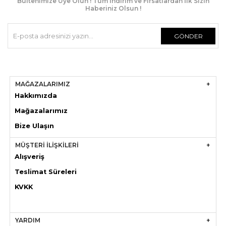
Bültenimize Üye Olun ! Tüm İndirim ve Fırsatlardan İlk Sizin
Haberiniz Olsun !
GÖNDER
MAĞAZALARIMIZ
Hakkımızda
Mağazaları
mız
Bize Ulaşın
MÜŞTERİ İLİŞKİLERİ
Alışveriş
Teslimat Süreleri
KVKK
YARDIM