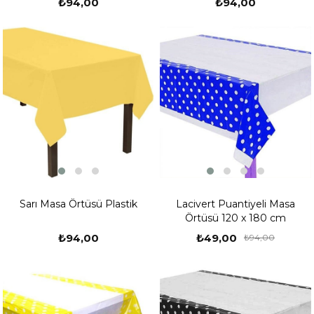
₺94,00
₺94,00
%48
Sarı Masa Örtüsü Plastik
Lacivert Puantiyeli Masa
Örtüsü 120 x 180 cm
₺94,00
₺49,00
₺94,00
%53
%42