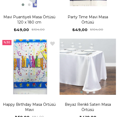
Mavi Puantiyeli Masa Örtüsü
Party Time Mavi Masa
120 x 180 cm
Örtüsü
₺49,00
₺49,00
₺104,00
₺104,00
%30
Beyaz Renkli Saten Masa
Happy Birthday Masa Örtüsü
Örtüsü
Mavi
₺84,00