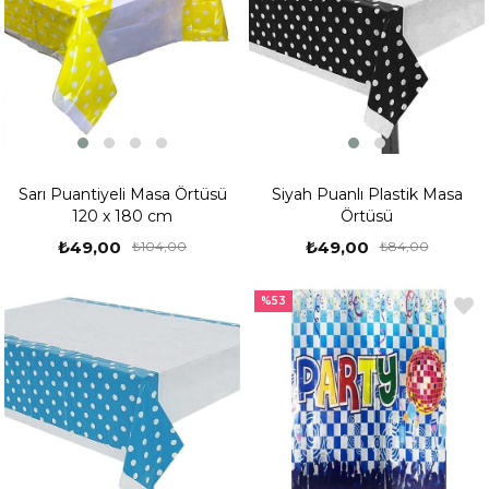
Sarı Puantiyeli Masa Örtüsü
Siyah Puanlı Plastik Masa
120 x 180 cm
Örtüsü
₺49,00
₺49,00
₺104,00
₺84,00
%53
%53