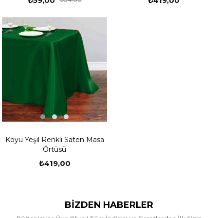
₺419,00
₺59,00
Koyu Yeşil Renkli Saten Masa
Örtüsü
₺419,00
BIZDEN HABERLER