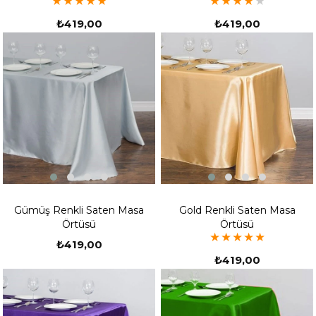
★
★
★
★
★
★
★
★
★
★
olanları kolay bir şekilde seçebilirsiniz. .
₺419,00
₺419,00
Gümüş Renkli Saten Masa
Gold Renkli Saten Masa
Örtüsü
Örtüsü
★
★
★
★
★
₺419,00
₺419,00