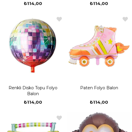
₺114,00
₺114,00
Aslan Folyo Balonlar - Pj Maskeliler Folyo Balonlar - Mickey İsimli
Folyo Balonlar - Korsan Folyo Balon - Cars Monstre Turck Folyo
Balon - Hello Kitty Folyo Balonlar - Harika Kanatlar Folyo Balon -
Elena ve Prensesler Folyo Balonlar - Paw Patrol Folyo Balon
Renkli Disko Topu Folyo
Paten Folyo Balon
Balon
₺114,00
₺114,00