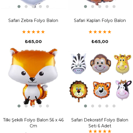
Safari Zebra Folyo Balon
Safari Kaplan Folyo Balon
★
★
★
★
★
★
★
★
★
★
₺65,00
₺65,00
Tilki Şekilli Folyo Balon 56 x 46
Safari Dekoratif Folyo Balon
Cm
Seti 6 Adet
★
★
★
★
★