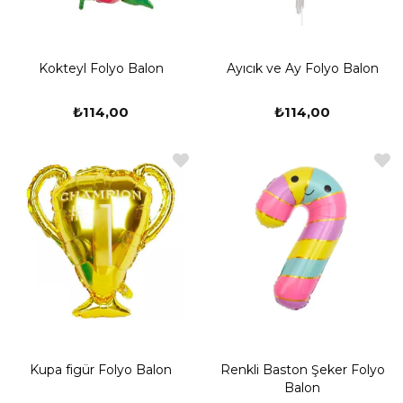
balonlar şişmemiş bir şekilde gönderilmektedir. Sizlerde helyum gazı
ile karakterli balonları uçan balon şekline çevirebilirsiniz.
Karakterli Balon Modelleri
Kokteyl Folyo Balon
Ayıcık ve Ay Folyo Balon
Çocuklarımıza düzenleyeceğimiz partiler için konsepte göre farklı
pek çok parti malzemesi bulunmaktadır. Partilerde her süsün
₺114,00
₺114,00
konsepte uygun olması da büyük önem taşımaktadır. Hem kız
çocukları hem de erkek çocukları için hazırladığınız parti
konseptlerine uygun pek çok karakterli uçan balon modelleri yer
almaktadır. Satın aldığınız folyo balon içerisinde adet balon
çıkmaktadır. Paketler içerisinde sönük halde elinize ulaşır. Helyum
gazına uygun olduğu için de dilerseniz karakterli uçan balon şeklinde
de kullanabilirsiniz.
Uçan Folyo Balon Karakterleri Nelerdir?
Karakterli uçan balonlar pek çok çizgi film karakterlerinden
oluşmaktadır. Kız ve erkek çocuklar için bulunan karakterli balonlar
çocukların en çok sevdiği balon çeşitleri arasında yer almaktadır.
Doğum günleri veya özel günlerde tercih edebileceğiniz karakterli
folyo balon şunlar olabilir: - Minnie İsimli Folyo Balonlar - Lol bebekler
folyo balon - Frozen ve Karlar Ülkesi Folyo Balonlar - Mucize Uğur
Kupa figür Folyo Balon
Renkli Baston Şeker Folyo
Böceği Folyo Balonlar - Flamingo Karakterli Folyo Balonlar - Deniz
Balon
Kızı Folyo Balon - Safari Maymun, Zebra, Zürafa, Kaplan, İnek,