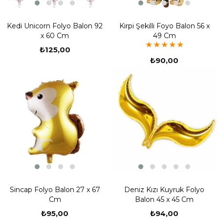
Kedi Unicorn Folyo Balon 92
Kirpi Şekilli Foyo Balon 56 x
x 60 Cm
49 Cm
★
★
★
★
★
₺125,00
₺90,00
Sincap Folyo Balon 27 x 67
Deniz Kızı Kuyruk Folyo
Cm
Balon 45 x 45 Cm
₺95,00
₺94,00