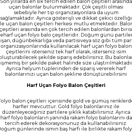
Son yıllarda en sık tercih edilen balon çeşitleri arasında
uçan balonlar bulunmaktadır. Çok çeşitli olması
sebebiyle her tip organizasyonlara da uyum
sağlamaktadır. Ayrıca gösterişli ve dikkat çekici özelliği
ile uçan balon çeşitleri herkesi mutlu etmektedir. Balo
çeşitleri arasında en çok tercih edilen balonlardan biris
eharf uçan folyo balo çeşitleridir. Doğum günü partiler
işan, düğünbekarlığa veda partisiveya söz gibi tüm par
organizasyonlarında kullanılacak harf uçan folyo balon
çeşitlerini isterseniz tek harf olarak, isterseniz isim
oluşturabilecek şekilde sipariş edebilirsiniz. Bu balonla
şişmemiş bir şekilde paket halinde size ulaştırılmaktadır
Ayrıca helyum tüplerinden de sipariş vererek harf
balonlarınızı uçan balon şekline dönüştürebilirsini
Harf Uçan Folyo Balon Çeşitleri
Folyo balon çeşitleri içerisinde gold ve gümüş renklerd
harfler mevcuttur. Gold folyo balonlarınız ile
düzenleyeceğiniz partilere şıklık katabilirsiniz. Ayrıca
harf folyo balonların yanında rakam folyo balonlarını da
tercih ederek dekorasyonunuz da kullanabilirsiniz.
oğum günlerinde ismin baş harfi ile birlikte rakam fol