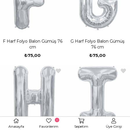
F Harf Folyo Balon Gümüş 76
G Harf Folyo Balon Gümüş
cm
76 cm
₺75,00
₺75,00
0
Anasayfa
Favorilerim
Sepetim
Üye Girişi