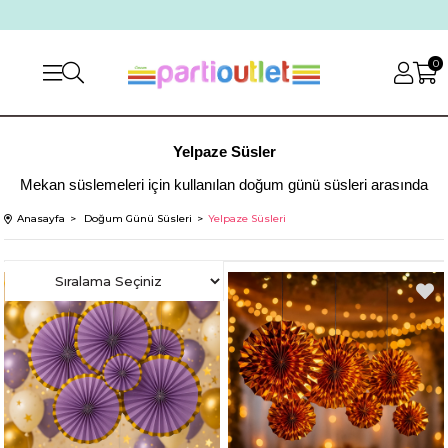
0
Yelpaze Süsler
Mekan süslemeleri için kullanılan doğum günü süsleri arasında
yelpaze süsler yeni konsept ürünlerden biridir. şahane doğum günü
Anasayfa
Doğum Günü Süsleri
Yelpaze Süsleri
malzemelerinin adresi olan sitemiz partioutlet.com son zamanların
en çok tercih edilen süslerini sunmaktadır. Sitemiz içerisinde bulunan
kategorileri inceleyen müşterilerimiz farklı pek çok süse aynı anda
erişebilmektedir. Mekan süslemeleri için kullanılan doğum günü
süsleri arasında yelpaze süsler yeni konsept ürünlerden biridir.
Doğum günü süsleri için tercih edilen bu yelpaze süsler 3 adet
pembe yelpaze süs seti, ve birbirinden farklı renk ve desen
seçenekleri ile sitemiz partioutlet.com adresinde yer almaktadır.
Yelpaze Doğum Günü Süsleri
Hazırlanan partiler için ihtiyaç duyulan rengarenk doğum günü süsleri
arasında yelpazeler etnik modayı yansıtmaktadır. Sitemiz içerisinde