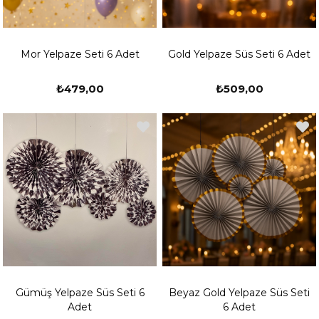
bulunan birbirinden farklı modeldeki yelpaze çeşitleri ile her konsept
için uyumlu ürün bulabilirsiniz. Doğum günleri için parti malzemeleri
arayışında olan kişilerin mekan süslemede en etkili olan ürünlerden
biri yelpaze süslerdir. Her yere rahatlıkla asılan bu süsler mekanın
Mor Yelpaze Seti 6 Adet
Gold Yelpaze Süs Seti 6 Adet
daha canlı ve parti için uygun olmasını sağlamaktadır. doğum günü
süsleri kategorisinde yer alan yelpaze süsler her tema için uyumlu
₺479,00
₺509,00
olarak tasarlanmıştır.
Güvenli Alışveriş İçin Adres Partioutlet.com
Parti hazırlamak isteyen kişiler farklı pek çok parti teması için
sitemiz üzerinden alışveriş yapmaktadır. Parti malzemeleri
konusunda başarılı olan sitemiz, son zamanların en moda olan
konsept ürünlerini sunmaktadır. Herkes için aralıksız hizmet veren
sitemiz partioutlet.com içerisindeki kategoriler ile hem yetişkin
doğum günü hem de erkek doğum günü ve kız doğum günü için parti
ürünleri sunmaktadır. Kaliteli ürünleri uygun fiyata almak isteyen
kişiler sitemizi ziyaret etmektedir.
Gümüş Yelpaze Süs Seti 6
Beyaz Gold Yelpaze Süs Seti
Adet
6 Adet