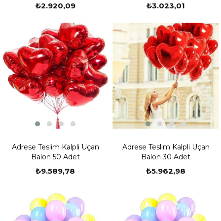
₺2.920,09
₺3.023,01
gerçekleştirmekteyiz. Rakam balon, harf balon, metalik, pastel,
sevgililer günü, kalpli, yıldızlı gibi pek çok desende uçan balon
modelleri bulunmaktadır. Sipariş etmiş olduğunuz uçan balonlar
şişirilmiş ve ipe bağlanmış olarak hazır bir şekilde tarafınıza teslim
edilmektedir. Sizlerde uğraşmadan kullanmak istediğiniz yerlerde
kolaylıkla kullanabilirsiniz. Sitemizdeki uçan balon modelleri oldukça
uygun fiyatlıdır.
Adrese Teslim Kalpli Uçan
Adrese Teslim Kalpli Uçan
Balon 50 Adet
Balon 30 Adet
₺9.589,78
₺5.962,98