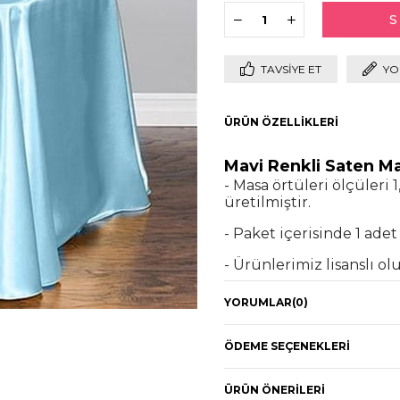
TAVSIYE ET
YO
ÜRÜN ÖZELLIKLERI
Mavi Renkli Saten M
- Masa örtüleri ölçüleri
üretilmiştir.
- Paket içerisinde 1 ad
- Ürünlerimiz lisanslı o
Doğum günü partinizi v
YORUMLAR
(0)
saten masa örtüsü ile s
masaların çoğuna uymakt
kaliteli saten malzemesi
ÖDEME SEÇENEKLERI
temizliğinizi de kolayla
elde etmek istiyorsanız 
ÜRÜN ÖNERILERI
kombinleyebilirsiniz.