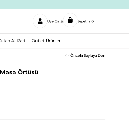
Üye Girişi
Sepetim
0
ullan At Parti
Outlet Ürünler
< < Önceki Sayfaya Dön
 Masa Örtüsü