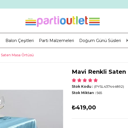
i
Balon Çeşitleri
Parti Malzemeleri
Doğum Günü Süsleri
K
i Saten Masa Örtüsü
Mavi Renkli Saten
Stok Kodu
(PYSL437444892)
Stok Miktarı
:
565
₺419,00