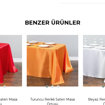
BENZER ÜRÜNLER
 Saten Masa
Turuncu Renkli Saten Masa
Beyaz Ren
ü
Örtüsü
Ö