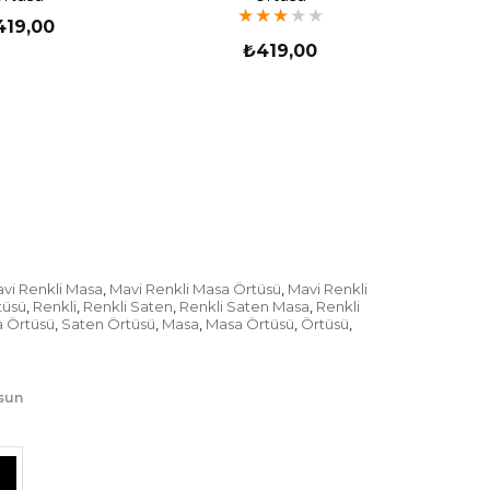
★
★
★
★
★
419,00
₺419,00
vi Renkli Masa
Mavi Renkli Masa Örtüsü
Mavi Renkli
,
,
tüsü
Renkli
Renkli Saten
Renkli Saten Masa
Renkli
,
,
,
,
 Örtüsü
Saten Örtüsü
Masa
Masa Örtüsü
Örtüsü
,
,
,
,
,
lsun