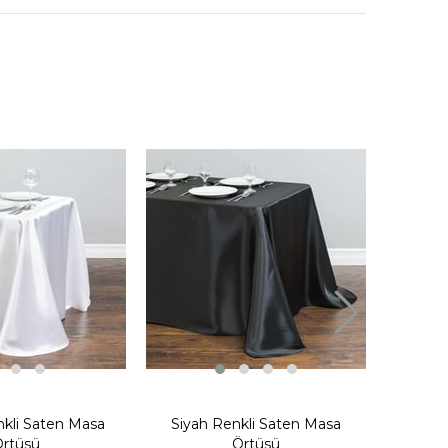
Gümüş
kli Saten Masa
Siyah Renkli Saten Masa
rtüsü
Örtüsü