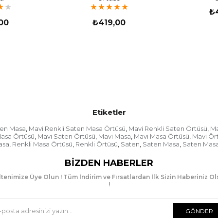
★
★
★
★
★
★
★
₺
00
₺419,00
Etiketler
ten Masa
Mavi Renkli Saten Masa Örtüsü
Mavi Renkli Saten Örtüsü
Ma
,
,
,
asa Örtüsü
Mavi Saten Örtüsü
Mavi Masa
Mavi Masa Örtüsü
Mavi Ör
,
,
,
,
asa
Renkli Masa Örtüsü
Renkli Örtüsü
Saten
Saten Masa
Saten Masa
,
,
,
,
,
BIZDEN HABERLER
tenimize Üye Olun ! Tüm İndirim ve Fırsatlardan İlk Sizin Haberiniz O
!
GÖNDER