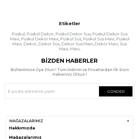
Etiketler
Püskül
Püskül Dekor
Püskül Dekor Süs
Püskül Dekor Süs
,
,
,
Mavi
Püskül Dekor Mavi
Püskül Süs
Püskül Süs Mavi
Püskül
,
,
,
,
Mavi
Dekor
Dekor Süs
Dekor Süs Mavi
Dekor Mavi
Süs
,
,
,
,
,
Mavi
Mavi
,
,
BIZDEN HABERLER
Bültenimize Üye Olun ! Tüm İndirim ve Fırsatlardan İlk Sizin
Haberiniz Olsun !
GÖNDER
MAĞAZALARIMIZ
Hakkımızda
Mağazaları
mız