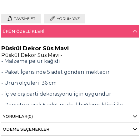
TAVSIYE ET
YORUM YAZ
ÜRÜN ÖZELLIKLERI
Püskül Dekor Süs Mavi
Püskül Dekor Süs Mavi
>
- Malzeme pelur kağıdı
- Paket İçerisinde 5 adet gönderilmektedir.
- Ürün ölçüleri 36 cm
- İç ve dış parti dekorasyonu için uygundur
- Demote olarak 5 adet püskül bağlama klipsi ile
birlikte orjina paketi le gönderilmektedir.
YORUMLAR
(0)
Bilgi almak için
destek@partioutlet.com
adresine
mail atabilirsiniz.
ÖDEME SEÇENEKLERI