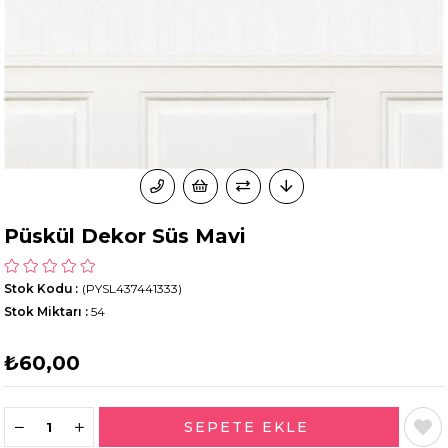
Püskül Dekor Süs Mavi
Stok Kodu
(PYSL437441333)
Stok Miktarı
:
54
₺60,00