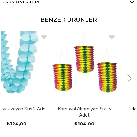
ÜRÜN ÖNERILERI
BENZER ÜRÜNLER
 Adet
Karnaval Akordiyon Süs 3
Elele Çocuklar Asma S
Adet
₺104,00
₺94,00