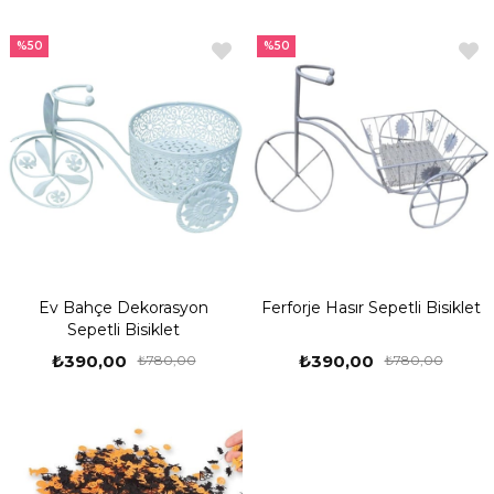
%50
%50
Ev Bahçe Dekorasyon
Ferforje Hasır Sepetli Bisiklet
Sepetli Bisiklet
₺390,00
₺390,00
₺780,00
₺780,00