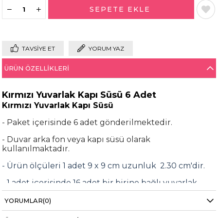
TAVSIYE ET
YORUM YAZ
ÜRÜN ÖZELLIKLERI
Kırmızı Yuvarlak Kapı Süsü 6 Adet
Kırmızı Yuvarlak Kapı Süsü
- Paket içerisinde 6 adet gönderilmektedir.
- Duvar arka fon veya kapı süsü olarak
kullanılmaktadır.
- Ürün ölçüleri 1 adet 9 x 9 cm uzunluk 2.30 cm'dir.
- 1 adet içerisinde 16 adet bir birine bağlı yuvarlak
eva süs bulunmaktadır.
YORUMLAR
(0)
- Çift taraflı bant yardımı ile kapılarınızı veya