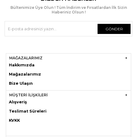
Bültenimize Üye Olun ! Tüm İndirim ve Fırsatlardan İlk Sizin
Haberiniz Olsun !
GÖNDER
MAĞAZALARIMIZ
Hakkımızda
Mağazaları
mız
Bize Ulaşın
MÜŞTERİ İLİŞKİLERİ
Alışveriş
Teslimat Süreleri
KVKK