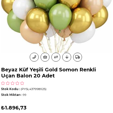
Beyaz Küf Yeşili Gold Somon Renkli
Uçan Balon 20 Adet
Stok Kodu
(PYSL437998925)
Stok Miktarı
:
99
₺1.896,73