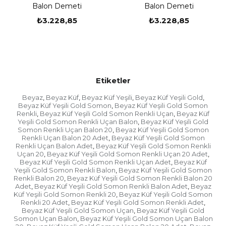
Balon Demeti
Balon Demeti
balonların havada kalma süreleri 24 saate kadar
çıkmaktadır.
₺3.228,85
₺3.228,85
Uçan Balon Bilgilendirme;
Etiketler
- Helyum Gazı kokusuz, reksiz, parlayıcı olmayan bir
gazdır. Zehirli ve yanıcı değildir. Oda sıcaklığında
Beyaz
Beyaz Küf
Beyaz Küf Yeşili
Beyaz Küf Yeşili Gold
,
,
,
,
Beyaz Küf Yeşili Gold Somon
Beyaz Küf Yeşili Gold Somon
,
gaz halindedir. ve havadan yedi kat daha hafiftir.
Renkli
Beyaz Küf Yeşili Gold Somon Renkli Uçan
Beyaz Küf
,
,
Hidrojen gibi yanıcı-patlayıcı özelliği olmadığı için
Yeşili Gold Somon Renkli Uçan Balon
Beyaz Küf Yeşili Gold
,
oldukça güvenlidir.
Somon Renkli Uçan Balon 20
Beyaz Küf Yeşili Gold Somon
,
Renkli Uçan Balon 20 Adet
Beyaz Küf Yeşili Gold Somon
,
Helyum Gazlı Balonları Aynı Gün Teslim Etmekteyiz
Renkli Uçan Balon Adet
Beyaz Küf Yeşili Gold Somon Renkli
,
Uçan 20
Beyaz Küf Yeşili Gold Somon Renkli Uçan 20 Adet
,
,
Beyaz Küf Yeşili Gold Somon Renkli Uçan Adet
Beyaz Küf
,
Yeşili Gold Somon Renkli Balon
Beyaz Küf Yeşili Gold Somon
,
Renkli Balon 20
Beyaz Küf Yeşili Gold Somon Renkli Balon 20
,
- İstanbul genelinde aynı gün uçan balonları
Adet
Beyaz Küf Yeşili Gold Somon Renkli Balon Adet
Beyaz
,
,
teslimatını yapmaktayız.
Küf Yeşili Gold Somon Renkli 20
Beyaz Küf Yeşili Gold Somon
,
Renkli 20 Adet
Beyaz Küf Yeşili Gold Somon Renkli Adet
,
,
Beyaz Küf Yeşili Gold Somon Uçan
Beyaz Küf Yeşili Gold
,
Somon Uçan Balon
Beyaz Küf Yeşili Gold Somon Uçan Balon
,
- Rakam uçan balonlar, harf uçan balonlar, kalpli