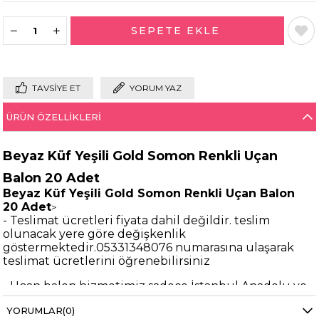
TAVSIYE ET
YORUM YAZ
ÜRÜN ÖZELLIKLERI
Beyaz Küf Yeşili Gold Somon Renkli Uçan
Balon 20 Adet
Beyaz Küf Yeşili Gold Somon Renkli Uçan Balon
20 Adet
>
- Teslimat ücretleri fiyata dahil değildir. teslim
olunacak yere göre değişkenlik
göstermektedir.05331348076 numarasına ulaşarak
teslimat ücretlerini öğrenebilirsiniz
- Uçan balon hizmetimiz sadece İstanbul Anadolu ve
Avrupa yakası için geçerlidir.
YORUMLAR
(0)