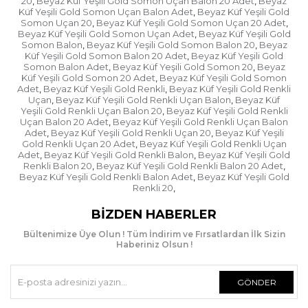
20
Beyaz Küf Yeşili Gold Somon Uçan Balon 20 Adet
Beyaz
,
,
uçan balonlar, yıldızlı uçan balonlar, korm uçan
Küf Yeşili Gold Somon Uçan Balon Adet
Beyaz Küf Yeşili Gold
,
Somon Uçan 20
Beyaz Küf Yeşili Gold Somon Uçan 20 Adet
balon, metalik uçan balon, soft renk uçan balon, yıl
,
,
Beyaz Küf Yeşili Gold Somon Uçan Adet
Beyaz Küf Yeşili Gold
,
dönümü uçan balon, sevgililer günü uçan balon,
Somon Balon
Beyaz Küf Yeşili Gold Somon Balon 20
Beyaz
,
,
hastane yeni doğum için uçan balon ve çok daha
Küf Yeşili Gold Somon Balon 20 Adet
Beyaz Küf Yeşili Gold
,
fazlası
Somon Balon Adet
Beyaz Küf Yeşili Gold Somon 20
Beyaz
,
,
Küf Yeşili Gold Somon 20 Adet
Beyaz Küf Yeşili Gold Somon
,
Helyumlu uçan balon demetlerini internet sitemiz
Adet
Beyaz Küf Yeşili Gold Renkli
Beyaz Küf Yeşili Gold Renkli
,
,
üzerinden sipariş verdiğinizde helyum balonlarınız
Uçan
Beyaz Küf Yeşili Gold Renkli Uçan Balon
Beyaz Küf
,
,
Yeşili Gold Renkli Uçan Balon 20
Beyaz Küf Yeşili Gold Renkli
,
hazır şişirilmiş iplere bağlı olarak sizlere teslim
Uçan Balon 20 Adet
Beyaz Küf Yeşili Gold Renkli Uçan Balon
,
etmekteyiz.
Adet
Beyaz Küf Yeşili Gold Renkli Uçan 20
Beyaz Küf Yeşili
,
,
Gold Renkli Uçan 20 Adet
Beyaz Küf Yeşili Gold Renkli Uçan
,
Adet
Beyaz Küf Yeşili Gold Renkli Balon
Beyaz Küf Yeşili Gold
,
,
Renkli Balon 20
Beyaz Küf Yeşili Gold Renkli Balon 20 Adet
,
,
Uçan Balonlar Hakkında Merak Edilen Soruların
Beyaz Küf Yeşili Gold Renkli Balon Adet
Beyaz Küf Yeşili Gold
,
Yanıtları
Renkli 20
,
BIZDEN HABERLER
Bültenimize Üye Olun ! Tüm İndirim ve Fırsatlardan İlk Sizin
Partilerin, doğum günlerinin ve diğer özel günlerin
Haberiniz Olsun !
vazgeçilmez unsurları arasında balonlar ilk sıralarda
gelmektedir. Çünkü balonlar eşliğinde çok güzel
ortamlar hazırlamak mümkündür. Ayrıca sizin için
GÖNDER
özel olan kişilere de balonlar eşliğinde güzel
sürprizler yapabilirsiniz. Tabi en fazla tercih edilen