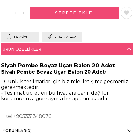
TAVSIYE ET
YORUM YAZ
ÜRÜN ÖZELLIKLERI
Siyah Pembe Beyaz Uçan Balon 20 Adet
Siyah Pembe Beyaz Uçan Balon 20 Adet
>
- Günlük teslimatlar için bizimle iletişime geçmeniz
gerekmektedir.
- Teslimat ücretleri bu fiyatlara dahil değildir,
konumunuza göre ayrıca hesaplanmaktadır.
tel:+905331348076
- Paker içerisinde 5 adet pembe balon, 5 adet
YORUMLAR
(0)
siyah balon, 5 adet beyaz balon, 5 adet