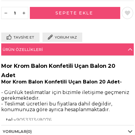
TAVSIYE ET
YORUM YAZ
ÜRÜN ÖZELLIKLERI
Mor Krom Balon Konfetili Uçan Balon 20
Adet
Mor Krom Balon Konfetili Uçan Balon 20 Adet
>
- Günlük teslimatlar için bizimle iletişime geçmeniz
gerekmektedir.
- Teslimat ücretleri bu fiyatlara dahil değildir,
konumunuza göre ayrıca hesaplanmaktadır.
tel:
+905331348076
- Üye olurken uçan balonun siparişinin gideceği
YORUMLAR
(0)