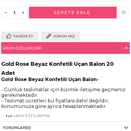
TAVSIYE ET
YORUM YAZ
ÜRÜN ÖZELLIKLERI
Gold Rose Beyaz Konfetili Uçan Balon 20
Adet
Gold Rose Beyaz Konfetili Uçan Balon
>
- Günlük teslimatlar için bizimle iletişime geçmeniz
gerekmektedir.
- Teslimat ücretleri bu fiyatlara dahil değildir,
konumunuza göre ayrıca hesaplanmaktadır.
tel:
+905331348076
- Paker içerisinde 5 adet altın krom balon, 5 adet
YORUMLAR
(0)