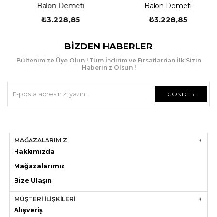
Balon Demeti
Balon Demeti
seçeneğini seçerek satın alabilirsiniz. Jel sayesinde
balonların havada kalma süreleri 24 saate kadar
₺3.228,85
₺3.228,85
çıkmaktadır.
BIZDEN HABERLER
Uçan Balon Bilgilendirme;
Bültenimize Üye Olun ! Tüm İndirim ve Fırsatlardan İlk Sizin
Haberiniz Olsun !
- Helyum Gazı kokusuz, reksiz, parlayıcı olmayan bir
GÖNDER
gazdır. Zehirli ve yanıcı değildir. Oda sıcaklığında
gaz halindedir. ve havadan yedi kat daha hafiftir.
Hidrojen gibi yanıcı-patlayıcı özelliği olmadığı için
oldukça güvenlidir.
MAĞAZALARIMIZ
Helyum Gazlı Balonları Aynı Gün Teslim Etmekteyiz
Hakkımızda
Mağazaları
mız
- İstanbul genelinde aynı gün uçan balonları
Bize Ulaşın
teslimatını yapmaktayız.
MÜŞTERİ İLİŞKİLERİ
Alışveriş