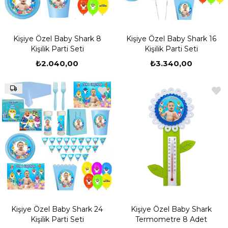
Baby shark kişiye özel doğum günü ile bebeğinizin doğum günü partisi için
güzel davetiyeler hazırlatabilirsiniz. Davetiyenin ön yüzüne baby shark
figürleri ile birlikte bebeğinizin fotoğraflarını bastırabilir. Tarih, davetiyenin
yapılacağı yer ve saati ile ilgili bilgileri davetiyeye yazabilirsiniz.
Kişiye Özel Baby Shark 8
Kişiye Özel Baby Shark 16
Kişilik Parti Seti
Kişilik Parti Seti
Baby Shark Parti Malzemeleri
₺2.040,00
₺3.340,00
Baby shark temalı parti malzemeleri ile partinin yapılacağı alanın süslemesi
yapılabilir. Tüm baby shark temalı parti malzemeleri sitemizde satılmaktadır.
Bebeğinizin resminin olduğu baby shark temalı duvar panosu ile parti
alanının hareketlendirebilirsiniz. Misafirler ile çocukları bu pano üzerinde
fotoğraf çektirebilir. Baby shark temalı parti malzemeleri içerisinde temalı
hediye çantaları da bulunmaktadır. Partiye gelenlere hazırladığınız küçük
hediyeleri bu küçük hediye çantaları içinde verebilirsiniz. Böylece çok daha
estetik bir görünüm olur. Misafirleriniz de bu jestinizden çok mutlu
olacaktır.
Kişiye Özel Baby Shark 24
Kişiye Özel Baby Shark
Kişilik Parti Seti
Termometre 8 Adet