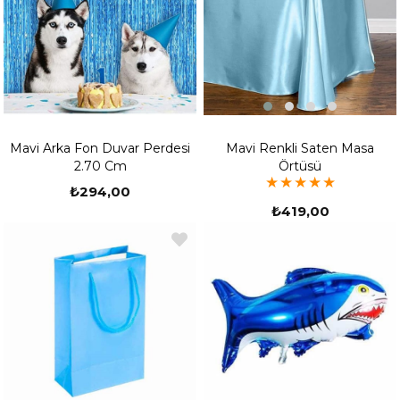
Mavi Renkli Saten Masa
Mavi Arka Fon Duvar Perdesi
Örtüsü
2.70 Cm
★
★
★
★
★
₺294,00
₺419,00