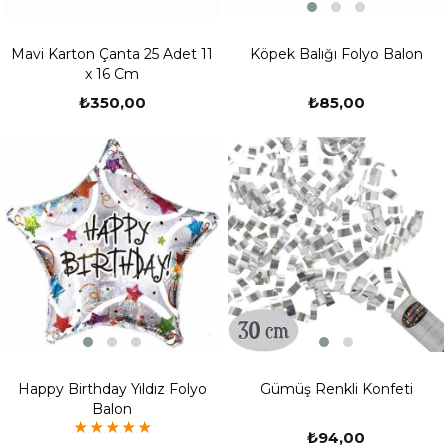
Köpek Balığı Folyo Balon
Mavi Karton Çanta 25 Adet 11
x 16 Cm
₺85,00
₺350,00
Happy Birthday Yıldız Folyo
Gümüş Renkli Konfeti
Balon
★
★
★
★
★
₺94,00