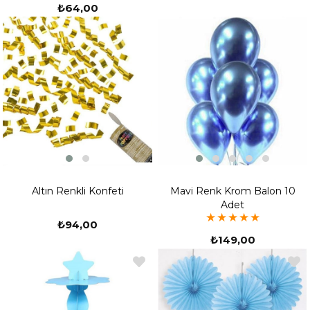
₺64,00
Altın Renkli Konfeti
Mavi Renk Krom Balon 10
Adet
★
★
★
★
★
₺94,00
₺149,00