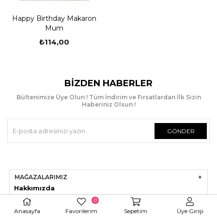
Happy Birthday Makaron
Mum
₺114,00
BIZDEN HABERLER
Bültenimize Üye Olun ! Tüm İndirim ve Fırsatlardan İlk Sizin
Haberiniz Olsun !
GÖNDER
MAĞAZALARIMIZ
Hakkımızda
0
Mağazaları
mız
Anasayfa
Favorilerim
Sepetim
Üye Girişi