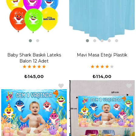
Baby Shark Baskılı Lateks
Mavi Masa Eteği Plastik
Balon 12 Adet
★
★
★
★
★
★
★
★
★
★
₺145,00
₺114,00