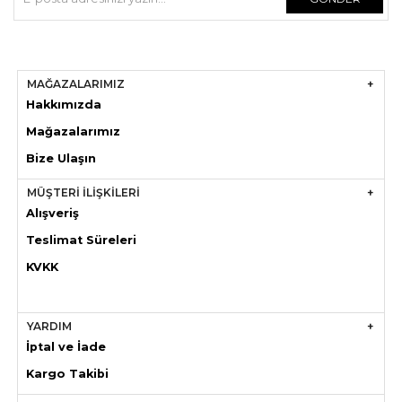
MAĞAZALARIMIZ
Hakkımızda
Mağazaları
mız
Bize Ulaşın
MÜŞTERİ İLİŞKİLERİ
Alışveriş
Teslimat Süreleri
KVKK
YARDIM
İptal ve İade
Kargo Takibi