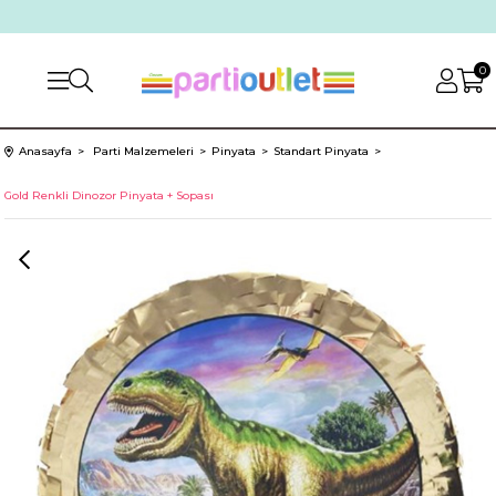
0
Anasayfa
Parti Malzemeleri
Pinyata
Standart Pinyata
Gold Renkli Dinozor Pinyata + Sopası