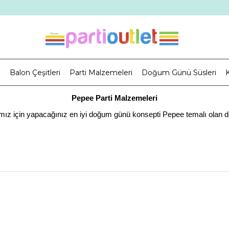
i
Balon Çeşitleri
Parti Malzemeleri
Doğum Günü Süsleri
K
Pepee Parti Malzemeleri
ız için yapacağınız en iyi doğum günü konsepti Pepee temalı olan doğu
dir. Bir de bu durumda çocuklarımızın hisseleri var oluyor. Onlar biz
iz ebeveynlere bir görev düşüyor. Çocuklarımızın doğum günlerini mü
kategoriye sahip olan sitemizde kız doğum günü konseptleri veya erkek 
Peppe Doğum Günü Süsleri
kahramanı inceleyeceğiz. Pepee bir çizgi dizi karakteri olup çocukla
Pepe’nin arkadaşı olan Şuşu ve Şila ile hep bir oyun oynama zamanı i
imizde bulunan Pepee 24 kişilik parti seti, Pepee 16 kişilik parti seti
Pepee masa süsü ile masanızı düzenleyebilirsiniz. İçeceklerinizi Pepee
z. Daha çok kategori ve seçenekler için ise partioutlet.com adresini göz 