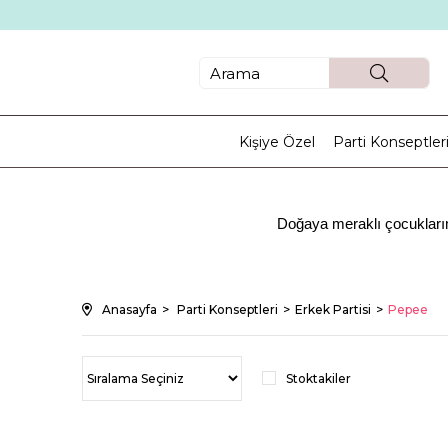
Kişiye Özel
Parti Konseptler
Doğaya meraklı çocuklarım
Bilindiği üzere doğum günleri hayatımızda çok büyük önem arz etmekte
hissetmek ve arkadaşlarıyla eğlenmek isterler. Bu durumlarda ise s
partioutlet.com adlı sitemizde gerçekleştirebilirsiniz. Birçok 
Anasayfa
Parti Konseptleri
Erkek Partisi
Pepee
Bu sefer ise çocuklarımızın neşeyle izlediği o çizgi dizide bulunan 
zamanda ailesi ve arkadaşlarıyla bir çok eğlenceli anlat yaşarlar. 
Stoktakiler
sevgisini paylaşmayı öğretir. Gelelim partimizi düzenlemeye. Part
oluşturmuş olursunuz. Aynı zamanda ayrı ayrı olarak da satılan 
yapabilirsini