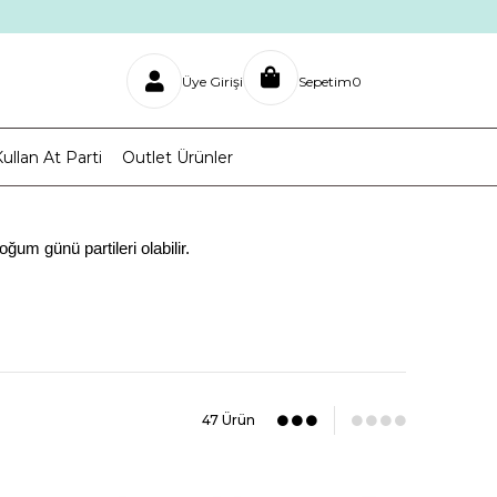
Üye Girişi
Sepetim
0
ullan At Parti
Outlet Ürünler
m günü partileri olabilir.
den daha saf ve iyilikle güzel şeyler dilerler doğum günlerinde. Özel
kemmel bir şekilde gerçekleştirmek. Bu olayı ise tam olarak burada,
doğum günü konseptleri bulunmaktadır. Perili, prensesli, arabalı
rımıza sorunlarla başa çıkmanın ne demek olduğunu öğretir. Pepee aynı
çerisindedir. Aynı zamanda kardeşi pepee ile de çocuklarımıza kardeş
47 Ürün
, Pepee 8 kişilik parti seti ile beraber Pepee doğum günü konsepti
 bardak ile içebilir ikramlarınızı ise pepee karton tabaklar ile
atabilirsiniz.