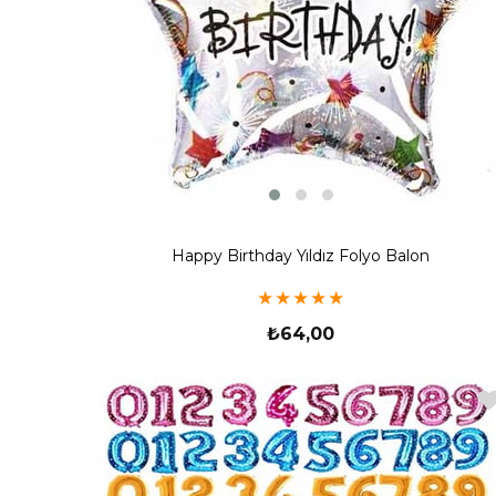
Happy Birthday Yıldız Folyo Balon
★
★
★
★
★
₺64,00