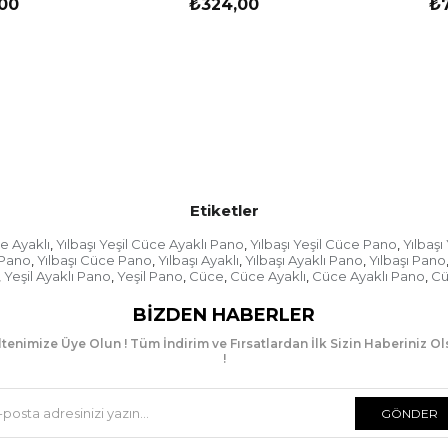
00
₺324,00
₺
Etiketler
ce Ayaklı
Yılbaşı Yeşil Cüce Ayaklı Pano
Yılbaşı Yeşil Cüce Pano
Yılbaşı 
,
,
,
 Pano
Yılbaşı Cüce Pano
Yılbaşı Ayaklı
Yılbaşı Ayaklı Pano
Yılbaşı Pano
,
,
,
,
Yeşil Ayaklı Pano
Yeşil Pano
Cüce
Cüce Ayaklı
Cüce Ayaklı Pano
Cü
,
,
,
,
,
,
BIZDEN HABERLER
tenimize Üye Olun ! Tüm İndirim ve Fırsatlardan İlk Sizin Haberiniz O
!
GÖNDER