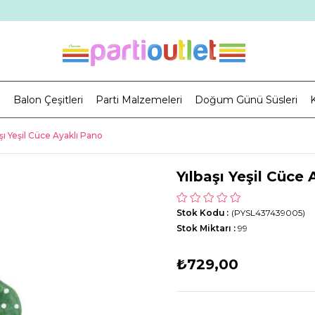
i
Balon Çeşitleri
Parti Malzemeleri
Doğum Günü Süsleri
K
aşı Yeşil Cüce Ayaklı Pano
Yılbaşı Yeşil Cüce
Stok Kodu
(PYSL437439005)
Stok Miktarı
:
99
₺729,00