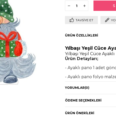
TAVSIYE ET
YO
ÜRÜN ÖZELLIKLERI
Yılbaşı Yeşil Cüce Ay
Yılbaşı Yeşil Cüce Ayakl
Ürün Detayları;
- Ayaklı pano 1 adet gön
- Ayaklı pano folyo malz
-
Ayaklı pano ölçüleri y
YORUMLAR
(0)
ölçüsüne sahiptir.
- Dik durması için arka 
ÖDEME SEÇENEKLERI
- 2 iş günü içerisinde k
ÜRÜN ÖNERILERI