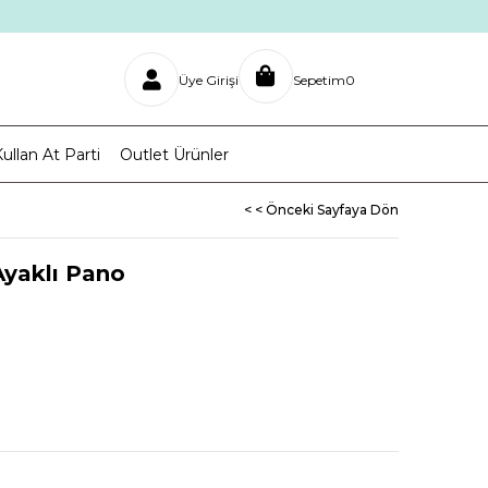
Üye Girişi
Sepetim
0
ullan At Parti
Outlet Ürünler
< < Önceki Sayfaya Dön
 Ayaklı Pano