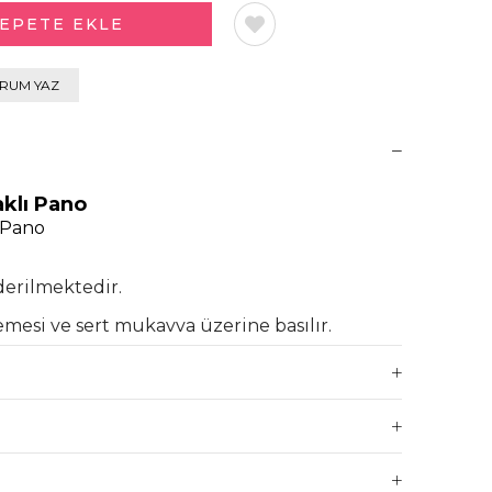
RUM YAZ
aklı Pano
ı Pano
derilmektedir.
emesi ve sert mukavva üzerine basılır.
atay 60 cm olup dikey boyutu 98 cm
kısmında ayakları mevcuttur.
argoya teslim etmekteyiz