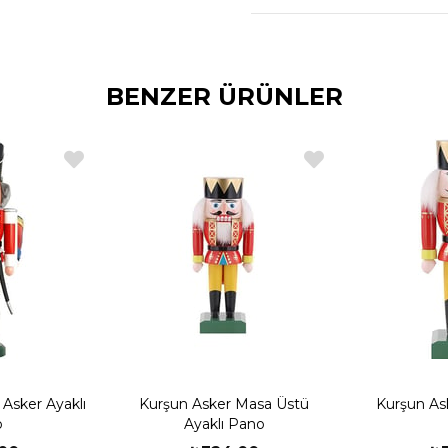
Kargonuzu Teslim Alm
- Ürünü teslim aldığınıza
"ürünü eksiksiz, hasarsı
oluyorsunuz. Bu nedenl
BENZER ÜRÜNLER
açıp bakmaya çalışın. K
fişinin üzerine "ürün ko
ekleyin.
- Ürünü teslim aldığınız
kontrol edin. Herhangi b
"hasar tespit tutanağı"
kendisine teslim edin.
 Asker Ayaklı
Kurşun Asker Masa Üstü
Kurşun As
o
Ayaklı Pano