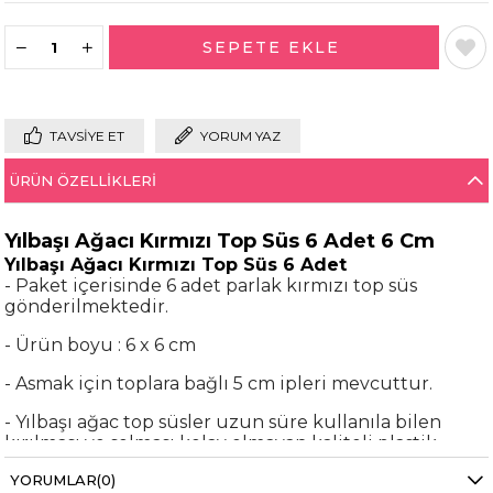
TAVSIYE ET
YORUM YAZ
ÜRÜN ÖZELLIKLERI
Yılbaşı Ağacı Kırmızı Top Süs 6 Adet 6 Cm
Yılbaşı Ağacı Kırmızı Top Süs 6 Adet
- Paket içerisinde 6 adet parlak kırmızı top süs
gönderilmektedir.
- Ürün boyu : 6 x 6 cm
- Asmak için toplara bağlı 5 cm ipleri mevcuttur.
- Yılbaşı ağac top süsler uzun süre kullanıla bilen
kırılması ve solması kolay olmayan kaliteli plastik
malzemeden yapılmıştır.
YORUMLAR
(0)