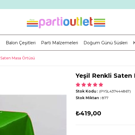
i
Balon Çeşitleri
Parti Malzemeleri
Doğum Günü Süsleri
K
i Saten Masa Örtüsü
Yeşil Renkli Saten
Stok Kodu
(PYSL437444867)
Stok Miktarı
:
877
₺419,00