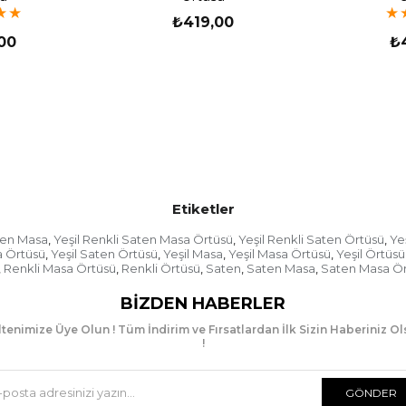
★
★
★
₺419,00
00
₺
Etiketler
aten Masa
Yeşil Renkli Saten Masa Örtüsü
Yeşil Renkli Saten Örtüsü
Ye
,
,
,
a Örtüsü
Yeşil Saten Örtüsü
Yeşil Masa
Yeşil Masa Örtüsü
Yeşil Örtüsü
,
,
,
,
Renkli Masa Örtüsü
Renkli Örtüsü
Saten
Saten Masa
Saten Masa Ö
,
,
,
,
,
BIZDEN HABERLER
tenimize Üye Olun ! Tüm İndirim ve Fırsatlardan İlk Sizin Haberiniz O
!
GÖNDER