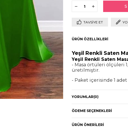
TAVSIYE ET
YO
ÜRÜN ÖZELLIKLERI
Yeşil Renkli Saten M
Yeşil Renkli Saten Mas
- Masa örtüleri ölçüleri
üretilmiştir.
- Paket içerisinde 1 ad
- Ürünlerimiz lisanslı o
YORUMLAR
(0)
Doğum günü partinizi v
saten masa örtüsü ile sü
masaların çoğuna uymakt
ÖDEME SEÇENEKLERI
kaliteli saten malzemesi
temizliğinizi de kolayla
ÜRÜN ÖNERILERI
elde etmek istiyorsanız 