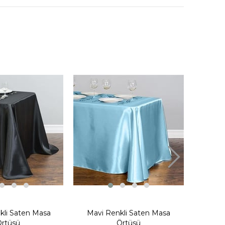
Gümüş
kli Saten Masa
Mavi Renkli Saten Masa
rtüsü
Örtüsü