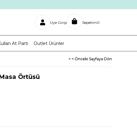
Üye Girişi
Sepetim
0
ullan At Parti
Outlet Ürünler
< < Önceki Sayfaya Dön
 Masa Örtüsü