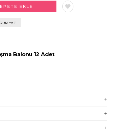
RUM YAZ
uşma Balonu 12 Adet
det konuşma balonları bulunmaktadır;
uşma balonu
m konuşma balonu