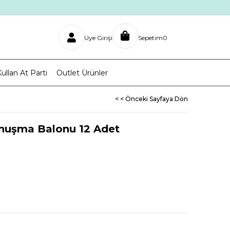
Üye Girişi
Sepetim
0
ullan At Parti
Outlet Ürünler
< < Önceki Sayfaya Dön
onuşma Balonu 12 Adet