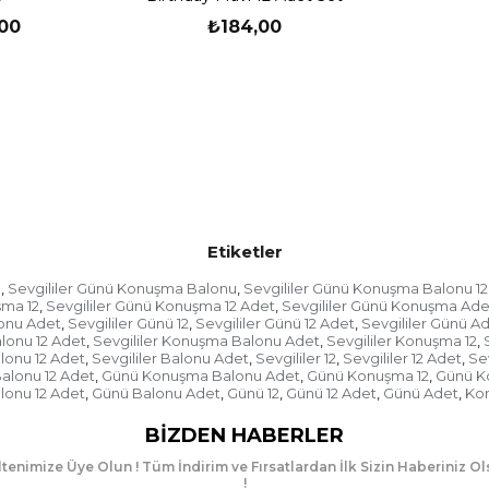
söz konusu olmuştur. Pa
00
₺184,00
süsler, tabak, bardak, pe
günlerinize renk katma
ulaşmak için doğru adre
Parti malzemeleri; gün
göstermektedir. Son yıl
ise, el pankartı ve
konuş
Etiketler
El Pankartı Nasıl Olur?
a
Sevgililer Günü Konuşma Balonu
Sevgililer Günü Konuşma Balonu 12
,
,
şma 12
Sevgililer Günü Konuşma 12 Adet
Sevgililer Günü Konuşma Ade
,
,
lonu Adet
Sevgililer Günü 12
Sevgililer Günü 12 Adet
Sevgililer Günü A
,
,
,
lonu 12 Adet
Sevgililer Konuşma Balonu Adet
Sevgililer Konuşma 12
,
,
,
Pankart; toplantı, göste
alonu 12 Adet
Sevgililer Balonu Adet
Sevgililer 12
Sevgililer 12 Adet
Sev
,
,
,
,
üzerinde birkaç söz ya d
lonu 12 Adet
Günü Konuşma Balonu Adet
Günü Konuşma 12
Günü K
,
,
,
El pankartı
ise, son yıll
lonu 12 Adet
Günü Balonu Adet
Günü 12
Günü 12 Adet
Günü Adet
Ko
,
,
,
,
,
Selfie çekme trendiyle 
günden güne artmaktadır
BIZDEN HABERLER
ve çeşitli konsept şekill
tenimize Üye Olun ! Tüm İndirim ve Fırsatlardan İlk Sizin Haberiniz O
eğlence katmaktadır.
!