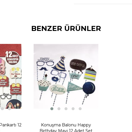
- 2 adet bıyık konuşma 
- 2 Adet dudak konuşm
- 2 Adet nerdesin aşkı
BENZER ÜRÜNLER
- 2 Adet burdayım aşk
- Konuşma balonlarının çu
Konuşma Balonu
Partiler, özel bir günü
topluluğuna verilen isi
eğlenceli süs eşyaları 
Pankartı 12
Konuşma Balonu Happy
Teknoloji olarak gelişme
t
Birthday Mavi 12 Adet Set