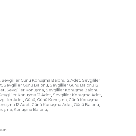
rtilerin olmazsa olmazı balonlar, asma
çete, çatak-kaşık ve daha niceleri. Özel
k ve aradığınız tüm konsept malzemelerine
steniz.
den güne değişerek ve gelişerek ilerleme
larda öne çıkan parti malzemeleri arasında
ma balonu
yer alır.
Sevgililer Günü Konuşma Balonu 12 Adet
Sevgililer
,
,
t
Sevgililer Günü Balonu
Sevgililer Günü Balonu 12
,
,
,
det
Sevgililer Konuşma
Sevgililer Konuşma Balonu
,
,
,
Sevgililer Konuşma 12 Adet
Sevgililer Konuşma Adet
,
,
ri, yürüyüş gibi yerlerde elde tutulan ve
gililer Adet
Günü
Günü Konuşma
Günü Konuşma
,
,
,
a şekil bulunan, karton ya da bez levhadır.
onuşma 12 Adet
Günü Konuşma Adet
Günü Balonu
,
,
,
arda partilerde gözde olan süslerden birisidir.
nuşma
Konuşma Balonu
,
,
beraber,
el pankartı
tercihine verilen önem
. Fotoğraf çekimlerinde, üzerinde yazılar
er olan bu el pankartları, partilere renk ve
lsun