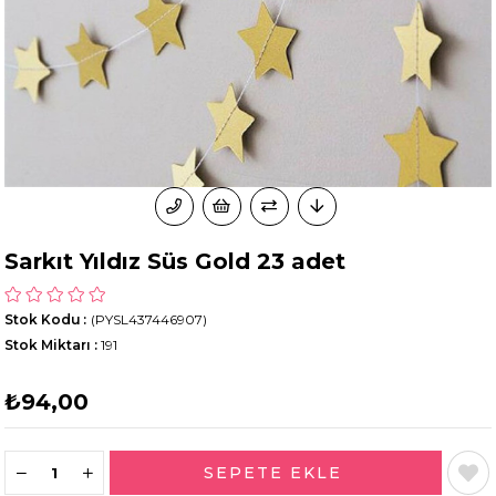
Sarkıt Yıldız Süs Gold 23 adet
Stok Kodu
(PYSL437446907)
Stok Miktarı
:
191
₺94,00