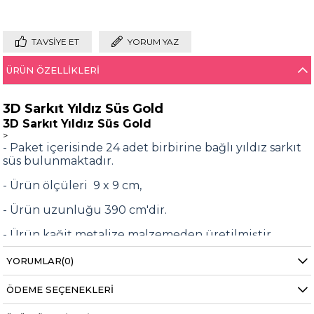
TAVSIYE ET
YORUM YAZ
ÜRÜN ÖZELLIKLERI
3D Sarkıt Yıldız Süs Gold
3D Sarkıt Yıldız Süs Gold
>
- Paket içerisinde 24 adet birbirine bağlı yıldız sarkıt
süs bulunmaktadır.
- Ürün ölçüleri 9 x 9 cm,
- Ürün uzunluğu 390 cm'dir.
- Ürün kağit metalize malzemeden üretilmiştir.
- İç ve dış parti dekorasyonu için uygundur
YORUMLAR
(0)
Bilgi almak için
destek@partioutlet.com
adresine
ÖDEME SEÇENEKLERI
mail atabilirsiniz.