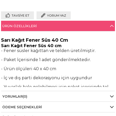
TAVSIYE ET
YORUM YAZ
ÜRÜN ÖZELLIKLERI
Sarı Kağıt Fener Süs 40 Cm
Sarı Kağıt Fener Süs 40 cm
- Fener süsler kağıttan ve telden üretilmiştir.
- Paket İçerisinde 1 adet gönderilmektedir.
- Ürün ölçüleri 40 x 40 cm
- İç ve dış parti dekorasyonu için uygundur
- Yuvarlak hale gelebilmesi için paket içerisinde tel
bulunmaktadır.
YORUMLAR
(0)
Bu zarif fener süs süsler ile özel günlerinizde veya
doğum günü partinizde dekorasyonunuzu daha
ÖDEME SEÇENEKLERI
canlı ve renkli hale getirebilirsiniz. fener süs süslerin
asılması için ufak bir çıkıntı ve ip bulunmaktadır.