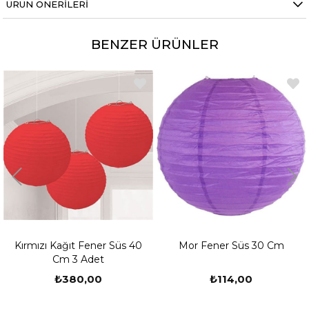
ÜRÜN ÖNERILERI
gümüş fener süs süsler ile , perde, kapı, tavan
süslemesinde rahatlıkla kullanabilirsiniz.
BENZER ÜRÜNLER
Fener Süs Nasıl Kurulur
Kağıt Fener Süs 40
Mor Fener Süs 30 Cm
Kırmızı P
Cm 3 Adet
C
₺380,00
₺114,00