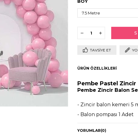
BOY
TAVSIYE ET
YO
ÜRÜN ÖZELLIKLERI
Pembe Pastel Zincir 
Pembe Zincir Balon Se
- Zincir balon kemeri 5 
- Balon pompası 1 Adet
- 100 Adet Pembe pastel
YORUMLAR
(0)
- Toplam 100 adet balon