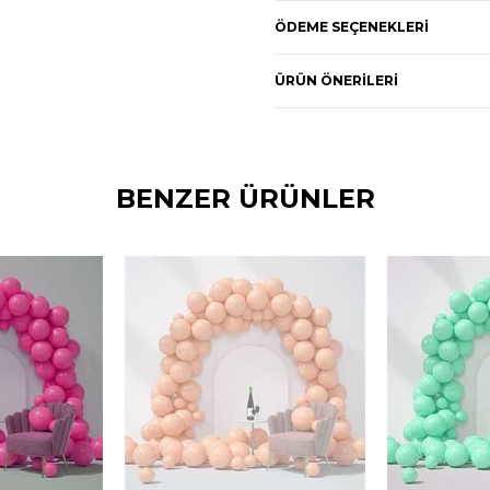
ÖDEME SEÇENEKLERI
Pembe Zincir Balon Set
ÜRÜN ÖNERILERI
- 7,5 Metre zincir balon
- Balon pompası 1 Adet
- 150 adet Pembe pastel
BENZER ÜRÜNLER
- Toplam 150 adet balon
Pembe Zincir Balon Se
- 10 Metre zincir balon 
- Balon pompası 1 Adet
- 200 Adet Pembe paste
- Toplam 200 adet balon