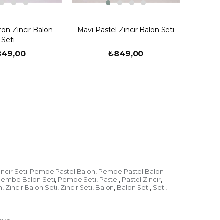
ıl Kullanılır ?
Sarı Met
ron Zincir Balon
Mavi Pastel Zincir Balon Seti
Seti
849,00
₺849,00
ncir Seti
Pembe Pastel Balon
Pembe Pastel Balon
,
,
Pembe Balon Seti
Pembe Seti
Pastel
Pastel Zincir
,
,
,
,
n
Zincir Balon Seti
Zincir Seti
Balon
Balon Seti
Seti
,
,
,
,
,
,
 günlerde kullanılan dekoratif ürünler
ğum günlünde son derece şık ve gösterişli
ktadır. Özel günlerinizde en çok