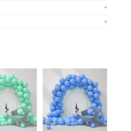
i 7,5 Metre
 kemeri
 balon
 gönderilmektedir.
ti 10 Metre
kemeri
l balon
 gönderilmektedir.