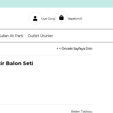
Üye Girişi
Sepetim
0
ullan At Parti
Outlet Ürünler
< < Önceki Sayfaya Dön
ir Balon Seti
Beden Tablosu