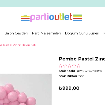
i
Balon Çeşitleri
Parti Malzemeleri
Doğum Günü Süsleri
K
 Pastel Zincir Balon Seti
Pembe Pastel Zinc
Stok Kodu
(PYSL437439089)
Stok Miktarı
:
100
₺999,00