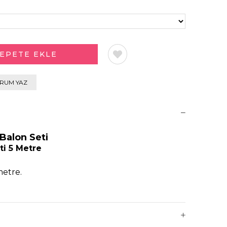
RUM YAZ
Balon Seti
ti 5 Metre
metre.
 balon
 gönderilmektedir.