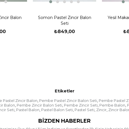
Zincir Balon Aparatı Nas
incir Balon
Somon Pastel Zincir Balon
Yesil Maka
Seti
00
₺849,00
₺
Etiketler
Pastel Zincir Balon
Pembe Pastel Zincir Balon Seti
Pembe Pastel Zi
,
,
ir Balon
Pembe Zincir Balon Seti
Pembe Zincir Seti
Pembe Balon
,
,
,
,
Zincir Balon
ncir Seti
Pastel Balon
Pastel Balon Seti
Pastel Seti
Zincir
Zincir Balo
,
,
,
,
,
Günlük hayatımızda özel
BIZDEN HABERLER
düğünde, nişanda ve do
bir görünüm kazandırma