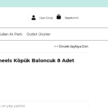
Üye Girişi
Sepetim
0
ullan At Parti
Outlet Ürünler
< < Önceki Sayfaya Dön
heels Köpük Baloncuk 8 Adet