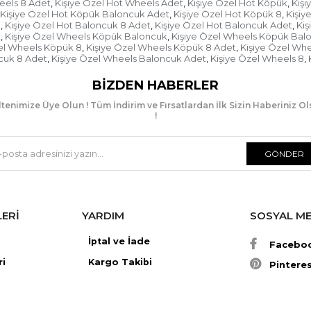
eels 8 Adet
Kişiye Özel Hot Wheels Adet
Kişiye Özel Hot Köpük
Kişi
,
,
,
Kişiye Özel Hot Köpük Baloncuk Adet
Kişiye Özel Hot Köpük 8
Kişiy
Hot Wheels Kişiye Öz
,
,
8
Kişiye Özel Hot Baloncuk 8 Adet
Kişiye Özel Hot Baloncuk Adet
Kiş
,
,
,
k
Kişiye Özel Wheels Köpük Baloncuk
Kişiye Özel Wheels Köpük Bal
Doğum günü partilerind
,
,
el Wheels Köpük 8
Kişiye Özel Wheels Köpük 8 Adet
Kişiye Özel Wh
,
,
bir inceliktir hem de ha
cuk 8 Adet
Kişiye Özel Wheels Baloncuk Adet
Kişiye Özel Wheels 8
,
,
,
güzeldir. Hot Wheels ki
için güzel bir hediye s
BIZDEN HABERLER
üzerine çocuğunuzun fot
hediye verebilirsiniz. Ç
tenimize Üye Olun ! Tüm İndirim ve Fırsatlardan İlk Sizin Haberiniz O
Hot Wheels kişiye özel k
!
Hot Wheels Kişiye Öz
GÖNDER
Köpük baloncuk çok eski
oyuncaklardan bir tane
hazırlatacağınız Hot Wh
çocuğunuzun hem de ar
sağlayabilirsiniz.
LERİ
YARDIM
SOSYAL M
Hot Wheels kişiye özel 
İptal ve İade
Facebo
gönderim yapılmaktadır
hediyeleri partiye gele
ri
Kargo Takibi
Pintere
olmalarını sağlar. Böy
doğum günü yaşatmış o