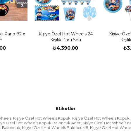
-Sizlerden bilgi aldıktan
yapılıp mail veya whatsa
iletilir.
-Sizler onay verdikten s
kargo firmasına teslim ed
lı Pano 82 x
Kişiye Özel Hot Wheels 24
Kişiye Öze
m
Kişilik Parti Seti
Kişili
-Doğum günü kutlamanızı
00
₺4.390,00
₺3
sonra göndermek isterse
birlikte
tasarim@partio
whatsapp hattımıza gönd
Kargonuzu Teslim Alm
- Ürünü teslim aldığınıza
"ürünü eksiksiz, hasarsı
oluyorsunuz. Bu nedenl
açıp bakmaya çalışın. K
fişinin üzerine "ürün ko
ekleyin.
Etiketler
- Ürünü teslim aldığınız
kontrol edin. Herhangi b
Wheels
Kişiye Özel Hot Wheels Köpük
Kişiye Özel Hot Wheels Köpük
,
,
"hasar tespit tutanağı"
şiye Özel Hot Wheels Köpük Baloncuk Adet
Kişiye Özel Hot Wheels 
,
s Baloncuk
Kişiye Özel Hot Wheels Baloncuk 8
Kişiye Özel Hot Whee
kendisine teslim edin.
,
,