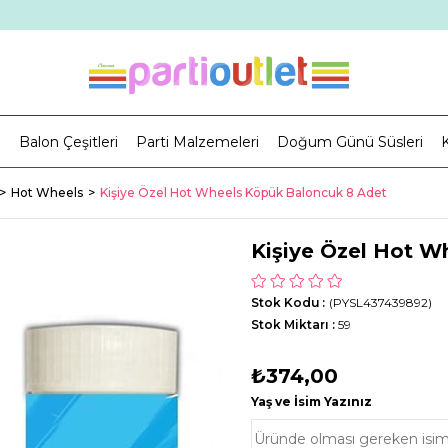
i
Balon Çeşitleri
Parti Malzemeleri
Doğum Günü Süsleri
K
Hot Wheels
Kişiye Özel Hot Wheels Köpük Baloncuk 8 Adet
Kişiye Özel Hot W
Stok Kodu
(PYSL437439892)
Stok Miktarı
:
59
₺374,00
Yaş ve İsim Yazınız