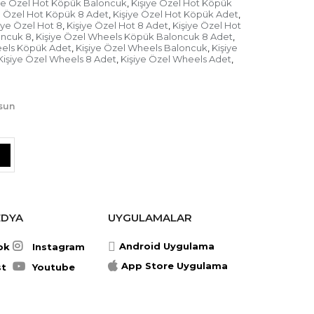
ye Özel Hot Köpük Baloncuk
Kişiye Özel Hot Köpük
,
e Özel Hot Köpük 8 Adet
Kişiye Özel Hot Köpük Adet
el Köpük
,
,
iye Özel Hot 8
Kişiye Özel Hot 8 Adet
Kişiye Özel Hot
,
,
oncuk 8
Kişiye Özel Wheels Köpük Baloncuk 8 Adet
e gelen misafirlere hediye verilmesi hem
,
,
eels Köpük Adet
Kişiye Özel Wheels Baloncuk
Kişiye
,
,
tıra olarak saklanabilmesi için oldukça
Kişiye Özel Wheels 8 Adet
Kişiye Özel Wheels Adet
,
,
şiye özel köpük baloncuk çocuk partileri
eçeneğidir. Hot Wheels kişiye özel köpük
oğrafını bastırarak insanlara güzel bir
ocuklar köpükle oynamayı çok sevdikleri için
lsun
öpük ile çok mutlu olurlar.
el Köpük Baloncuk
lerden beri çocukların severek oynadıkları
sidir. Çocuğunuzun doğum günü için
eels kişiye özel köpük baloncuk ile hem
kadaşlarının mutlu olmasını
EDYA
UYGULAMALAR
köpük baloncuk siparişinde altı adet
Android Uygulama
ok
Instagram
. Hot Wheels kişiye özel köpük baloncuk
n çocukların dikkatini çeker ve mutlu
App Store Uygulama
st
Youtube
lece çocuğunuza da unutamayacağı bir
lursunuz.