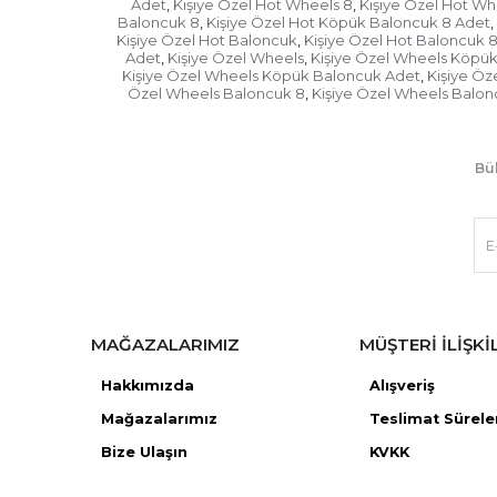
Adet
Kişiye Özel Hot Wheels 8
Kişiye Özel Hot Wh
,
,
Baloncuk 8
Kişiye Özel Hot Köpük Baloncuk 8 Adet
,
,
Kişiye Özel Hot Baloncuk
Kişiye Özel Hot Baloncuk 
,
Adet
Kişiye Özel Wheels
Kişiye Özel Wheels Köpü
,
,
Kişiye Özel Wheels Köpük Baloncuk Adet
Kişiye Öz
,
Özel Wheels Baloncuk 8
Kişiye Özel Wheels Balon
,
Bül
MAĞAZALARIMIZ
MÜŞTERİ İLİŞKİ
Hakkımızda
Alışveriş
Mağazaları
mız
Teslimat Sürele
Bize Ulaşın
KVKK