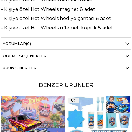
- Kişiye özel Hot Wheels magnet 8 adet
- Kişiye özel Hot Wheels hediye çantası 8 adet
- Kişiye özel Hot Wheels üflemeli köpük 8 adet
- Mavi masa örtüsü 1 adet
YORUMLAR
(0)
- Mavi balon 12 adet
- Mavi peçete 20 adet
ÖDEME SEÇENEKLERI
- Mavi çatal 25 adet
ÜRÜN ÖNERILERI
Tasarım Süreci Nasıl İlerler ?
BENZER ÜRÜNLER
-Kişiye özel ürünleri 2 iş günü içerisinde kargoya
teslim etmekteyiz
-Çocuğunuzun ismini ve fotoğrafını eklemeyi
unutmayınız.
-Tasarım ekibimiz siparişinizi oluşturduktan sonra
hemen sizin ile iletişime geçmektedir.