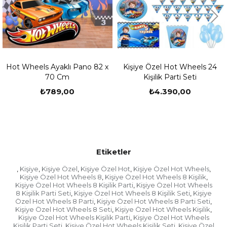
-Sizlerden bilgi aldıktan sonra kişiye özel ürünlerin
çalışmaları yapılıp mail veya whatsapp yoluyla
sizlere baskı öncesi son hali iletilir.
-Sizler onay verdikten sonra baskıları yapılıp özenle
paketlenip kargo firmasına teslim edilir.
-Doğum günü kutlamanızın zamanı var ise
Hot Wheels Ayaklı Pano 82 x
Kişiye Özel Hot Wheels 24
fotoğraflarınızı daha sonra göndermek isterseniz
70 Cm
Kişilik Parti Seti
sipariş numaranız ile
₺789,00
₺4.390,00
birlikte
tasarim@partioutlet.com
adresine veya 0533
134 80 76 whatsapp hattımıza gönderebilirsiniz.
Kargonuzu Teslim Almadan Önce Yapılması
Gerekenler
- Ürünü teslim aldığınıza dair fişi imzaladığınızda o
Etiketler
fişte yer alan "ürünü eksiksiz, hasarsız teslim aldım"
beyanını da kabul etmiş oluyorsunuz. Bu nedenle
Kişiye
Kişiye Özel
Kişiye Özel Hot
Kişiye Özel Hot Wheels
,
,
,
,
,
Kişiye Özel Hot Wheels 8
Kişiye Özel Hot Wheels 8 Kişilik
,
,
ürünü teslim almadan önce mutlaka içini açıp
Kişiye Özel Hot Wheels 8 Kişilik Parti
Kişiye Özel Hot Wheels
,
bakmaya çalışın. Kargo görevlisi açtırmak istemezse
8 Kişilik Parti Seti
Kişiye Özel Hot Wheels 8 Kişilik Seti
Kişiye
,
,
kargo fişinin üzerine "ürün kontrol edilmeden
Özel Hot Wheels 8 Parti
Kişiye Özel Hot Wheels 8 Parti Seti
,
,
teslim alınmıştır" ibaresini ekleyin.
Kişiye Özel Hot Wheels 8 Seti
Kişiye Özel Hot Wheels Kişilik
,
,
Kişiye Özel Hot Wheels Kişilik Parti
Kişiye Özel Hot Wheels
,
- Ürünü teslim aldığınızda kargo görevlisi gitmeden
Kişilik Parti Seti
Kişiye Özel Hot Wheels Kişilik Seti
Kişiye Özel
,
,