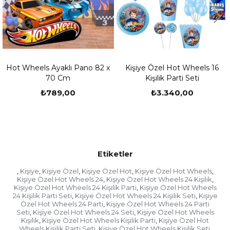
unutmayınız.
-Tasarım ekibimiz siparişinizi oluşturduktan sonra
hemen sizin ile iletişime geçmektedir.
-Sizlerden bilgi aldıktan sonra kişiye özel ürünlerin
çalışmaları yapılıp mail veya whatsapp yoluyla
ot Wheels Ayaklı Pano 82 x
Kişiye Özel Hot Wheels 16
sizlere baskı öncesi son hali iletilir.
70 Cm
Kişilik Parti Seti
-Sizler onay verdikten sonra baskıları yapılıp özenle
₺789,00
₺3.340,00
paketlenip kargo firmasına teslim edilir.
-Doğum günü kutlamanızın zamanı var ise
fotoğraflarınızı daha sonra göndermek isterseniz
sipariş numaranız ile
birlikte
tasarim@partioutlet.com
adresine veya 0533
Etiketler
134 80 76 whatsapp hattımıza gönderebilirsiniz.
Kişiye
Kişiye Özel
Kişiye Özel Hot
Kişiye Özel Hot Wheels
,
,
,
,
,
Kargonuzu Teslim Almadan Önce Yapılması
Kişiye Özel Hot Wheels 24
Kişiye Özel Hot Wheels 24 Kişilik
,
,
Gerekenler
Kişiye Özel Hot Wheels 24 Kişilik Parti
Kişiye Özel Hot Wheels
,
24 Kişilik Parti Seti
Kişiye Özel Hot Wheels 24 Kişilik Seti
Kişiye
,
,
- Ürünü teslim aldığınıza dair fişi imzaladığınızda o
Özel Hot Wheels 24 Parti
Kişiye Özel Hot Wheels 24 Parti
,
fişte yer alan "ürünü eksiksiz, hasarsız teslim aldım"
Seti
Kişiye Özel Hot Wheels 24 Seti
Kişiye Özel Hot Wheels
,
,
beyanını da kabul etmiş oluyorsunuz. Bu nedenle
Kişilik
Kişiye Özel Hot Wheels Kişilik Parti
Kişiye Özel Hot
,
,
Wheels Kişilik Parti Seti
Kişiye Özel Hot Wheels Kişilik Seti
ürünü teslim almadan önce mutlaka içini açıp
,
,