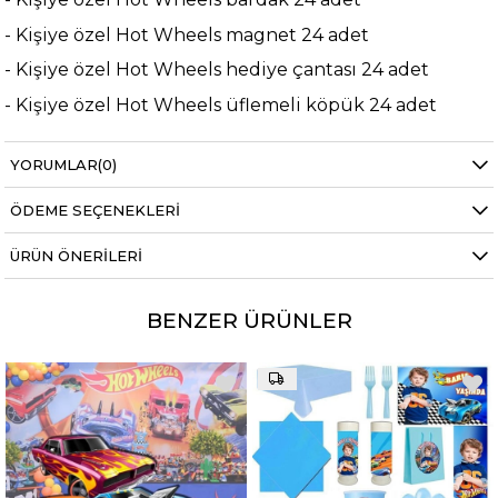
- Kişiye özel Hot Wheels magnet 24 adet
- Kişiye özel Hot Wheels hediye çantası 24 adet
- Kişiye özel Hot Wheels üflemeli köpük 24 adet
- Kişiye özel Hot Wheels popcorn 24 adet
YORUMLAR
(0)
- Kişiye özel Hot Wheels afiş 1 adet
- Kişiye özel Hot Wheels isimli bayrak 1 adet
ÖDEME SEÇENEKLERI
- Mavi masa örtüsü 2 adet
ÜRÜN ÖNERILERI
- Mavi Balon 12 adet
- Mavi peçete 20 adet
BENZER ÜRÜNLER
- Mavi çatal 25 adet
Tasarım Süreci Nasıl İlerler ?
-Kişiye özel ürünleri 2 iş günü içerisinde kargoya
teslim etmekteyiz
-Çocuğunuzun ismini ve fotoğrafını eklemeyi