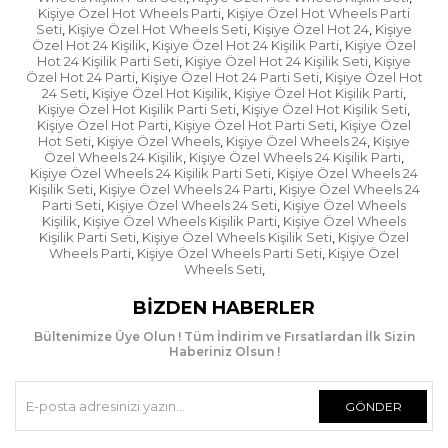
Kişiye Özel Hot Wheels Parti
Kişiye Özel Hot Wheels Parti
,
bakmaya çalışın. Kargo görevlisi açtırmak istemezse
Seti
Kişiye Özel Hot Wheels Seti
Kişiye Özel Hot 24
Kişiye
,
,
,
kargo fişinin üzerine "ürün kontrol edilmeden
Özel Hot 24 Kişilik
Kişiye Özel Hot 24 Kişilik Parti
Kişiye Özel
,
,
teslim alınmıştır" ibaresini ekleyin.
Hot 24 Kişilik Parti Seti
Kişiye Özel Hot 24 Kişilik Seti
Kişiye
,
,
Özel Hot 24 Parti
Kişiye Özel Hot 24 Parti Seti
Kişiye Özel Hot
,
,
- Ürünü teslim aldığınızda kargo görevlisi gitmeden
24 Seti
Kişiye Özel Hot Kişilik
Kişiye Özel Hot Kişilik Parti
,
,
,
hızlıca açıp kontrol edin. Herhangi bir hasar varsa
Kişiye Özel Hot Kişilik Parti Seti
Kişiye Özel Hot Kişilik Seti
,
,
Kişiye Özel Hot Parti
Kişiye Özel Hot Parti Seti
Kişiye Özel
,
,
kargo görevlisiyle beraber "hasar tespit tutanağı"
Hot Seti
Kişiye Özel Wheels
Kişiye Özel Wheels 24
Kişiye
,
,
,
tutun ve kargo görevlisi ayrılmadan ürünü
Özel Wheels 24 Kişilik
Kişiye Özel Wheels 24 Kişilik Parti
,
,
kendisine teslim edin.
Kişiye Özel Wheels 24 Kişilik Parti Seti
Kişiye Özel Wheels 24
,
Kişilik Seti
Kişiye Özel Wheels 24 Parti
Kişiye Özel Wheels 24
,
,
Parti Seti
Kişiye Özel Wheels 24 Seti
Kişiye Özel Wheels
,
,
Kişilik
Kişiye Özel Wheels Kişilik Parti
Kişiye Özel Wheels
,
,
Kişilik Parti Seti
Kişiye Özel Wheels Kişilik Seti
Kişiye Özel
,
,
Wheels Parti
Kişiye Özel Wheels Parti Seti
Kişiye Özel
,
,
Wheels Seti
,
BIZDEN HABERLER
Bültenimize Üye Olun ! Tüm İndirim ve Fırsatlardan İlk Sizin
Haberiniz Olsun !
GÖNDER