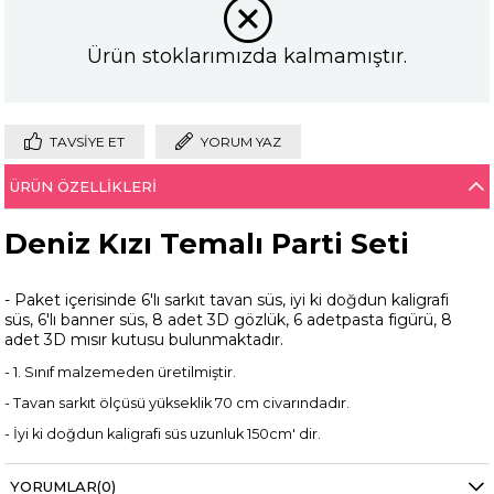
Ürün stoklarımızda kalmamıştır.
TAVSIYE ET
YORUM YAZ
ÜRÜN ÖZELLIKLERI
Deniz Kızı Temalı Parti Seti
- Paket içerisinde 6'lı sarkıt tavan süs, iyi ki doğdun kaligrafi
süs, 6'lı banner süs, 8 adet 3D gözlük, 6 adetpasta figürü, 8
adet 3D mısır kutusu bulunmaktadır.
- 1. Sınıf malzemeden üretilmiştir.
- Tavan sarkıt ölçüsü yükseklik 70 cm civarındadır.
- İyi ki doğdun kaligrafi süs uzunluk 150cm' dir.
- 6'lı banner süs uzunluk 100 cm'dir.
YORUMLAR
(0)