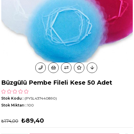
Büzgülü Pembe Fileli Kese 50 Adet
Stok Kodu
(PYSL437440890)
Stok Miktarı
:
100
₺89,40
₺174,00