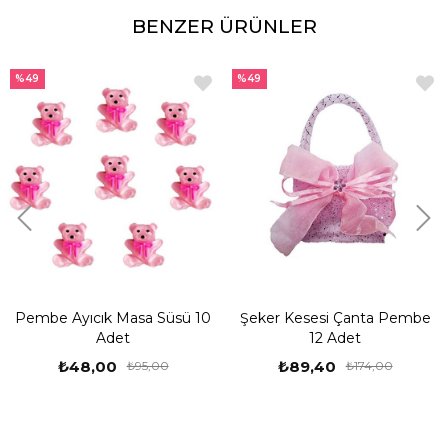
BENZER ÜRÜNLER
%49
%49
Pembe Ayıcık Masa Süsü 10
Şeker Kesesi Çanta Pembe
Adet
12 Adet
₺48,00
₺89,40
₺95,00
₺174,00