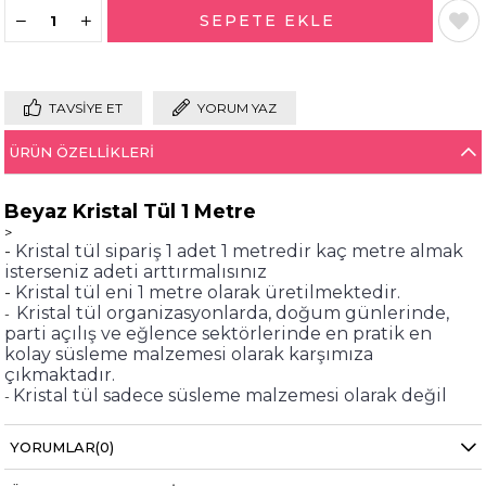
TAVSIYE ET
YORUM YAZ
ÜRÜN ÖZELLIKLERI
Beyaz Kristal Tül 1 Metre
>
-
Kristal tül sipariş 1 adet 1 metredir kaç metre almak
isterseniz adeti arttırmalısınız
-
Kristal tül eni 1 metre olarak üretilmektedir.
Kristal tül organizasyonlarda, doğum günlerinde,
-
parti açılış ve eğlence sektörlerinde en pratik en
kolay süsleme malzemesi olarak karşımıza
çıkmaktadır.
Kristal tül sadece süsleme malzemesi olarak değil
-
birçok alanda da değişik amaçlarda
kullanılmaktadır.
YORUMLAR
(0)
Bilgi almak için
destek@partioutlet.com
adresine