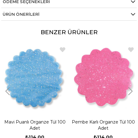
ÖDEME SEÇENEKLERI
mail atabilirsiniz.
ÜRÜN ÖNERILERI
BENZER ÜRÜNLER
Mavi Puanlı Organze Tül 100
Pembe Karlı Organze Tül 100
Adet
Adet
₺114,00
₺114,00