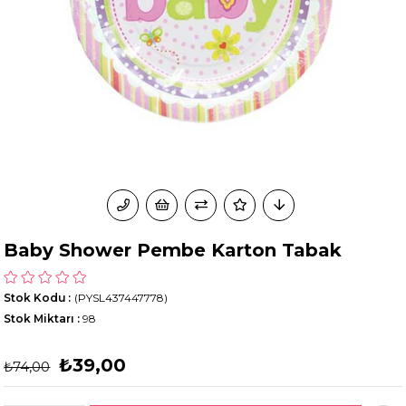
Baby Shower Pembe Karton Tabak
Stok Kodu
(PYSL437447778)
Stok Miktarı
:
98
₺39,00
₺74,00