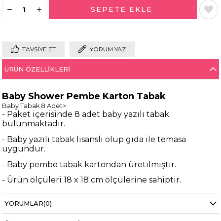
TAVSIYE ET
YORUM YAZ
ÜRÜN ÖZELLIKLERI
Baby Shower Pembe Karton Tabak
Baby Tabak 8 Adet>
- Paket içerisinde 8 adet baby yazılı tabak
bulunmaktadır.
- Baby yazılı tabak lisanslı olup gıda ile temasa
uygundur.
- Baby pembe tabak kartondan üretilmiştir.
- Ürün ölçüleri 18 x 18 cm ölçülerine sahiptir.
Bilgi almak
YORUMLAR
(0)
destek@partioutlet.com
adresine mail
için
atabilirsiniz