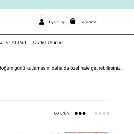
Üye Girişi
Sepetim
0
ullan At Parti
Outlet Ürünler
 doğum günü kutlamasını daha da özel hale getirebilirsiniz.
de güzel bir arka plan olacaktır.
ları için doğum günleri oldukça önemlidir.
ak adına ellerinden geleni yapar.
arınca pek çok kişiye özel parti malzemesini sitemizde bulmanız
60 Ürün
enlemekle başlayabilirsiniz.
leri kişiye özel baskılı tabaklarda servis edebilir.