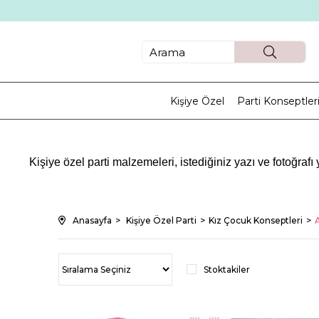
Kişiye Özel
Parti Konseptler
Kişiye özel parti malzemeleri, istediğiniz yazı ve fotoğra
Kişiye özel panolarımı ve afişle
Kişiye özel ürünlerimizi görmek ve çocuğun
Anasayfa
Kişiye Özel Parti
Kız Çocuk Konseptleri
A
Bu özel günde kendilerini değerl
Son zamanlarda kız çocukları tarafından en çok tercih edilen d
Stoktakiler
Atlı Karınca Kız Doğum Günü
Temanıza en uygun masa örtüsünü seçtikten sonra mas