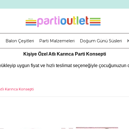
i
Balon Çeşitleri
Parti Malzemeleri
Doğum Günü Süsleri
K
Kişiye Özel Atlı Karınca Parti Konsepti
fı yükleyip uygun fiyat ve hızlı teslimat seçeneğiyle çocuğunuzun
rimizle partinizi özelleştirebilirsiniz. Ayrıca fotoğraf çekimleriniz
uz için özel bir parti vermek için doğru adrestesiniz. Kız çocuk
tlı Karınca Konsepti
i hissetmek isterler. Ebeveynler de bu özel günü unutulmaz kılm
oğum günü temalarından biri de atlı karınca temalarıdır. Atlı K
mümkündür.
 Atlı Karınca bir parti yapmak için ilk önce parti masasını düz
a eteğiyle tamamlayabilirsiniz. İkram olarak hazırladığınız şey