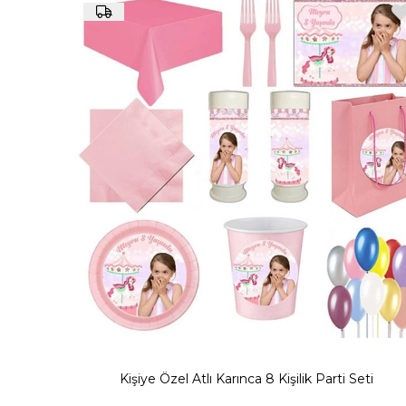
Kişiye özel atlı karınca peçetelik, Kişiye özel atlı karın
Kişiye özel panolarımı ve afişle
Kişiye özel ürünlerimizi görmek ve çocuğunu
Uygun renk temalarıyla kişiye özel parti temanızı destekley
Kolay bir şekilde kişi sayınıza en uygun seti alıp parti ala
ekl
Kişiye Özel Atlı Karınca 8 Kişilik Parti Seti