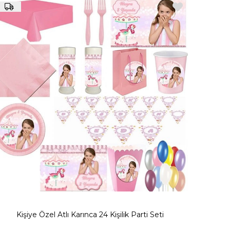
ı karınca masa üstü ayaklı pano gibi ürünlerimizle bütünlük
de güzel bir arka plan olacaktır.
 uygun renk seçeneklerine bakmayı unutmayın.
şilik seçenekleri ile partileriniz için özel hazırlanmıştır.
çtikten sonra almak istediğiniz ürünleri ekstradan sepetinize
niz.
Kişiye Özel Atlı Karınca 24 Kişilik Parti Seti