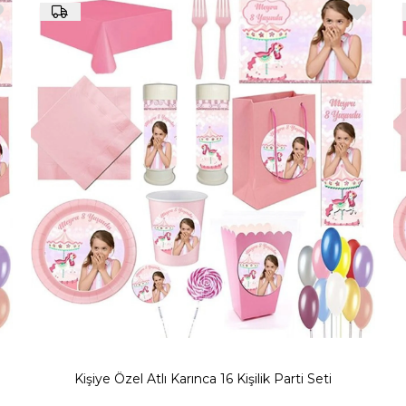
ca su şişe bandı, Kişiye özel atlı karınca bardak, Kişiye özel atl
sağlayabilirsiniz.
Atlı Karınca Doğum Günü Süsleri
rimizle partinizi özelleştirebilirsiniz. Ayrıca fotoğraf çekimleriniz
z için özel bir parti vermek için doğru adrestesiniz. Partinize
ebilirsiniz. Atlı Karınca Konsepti Kız Parti Setleri 8, 16 ve 24 ki
nınızı süslemeye başlayabilirsiniz. Davetli sayınıza uygun seti se
eyebilir ve parti malzemelerinizi istediğiniz gibi tamamlayabilirsi
Kişiye Özel Atlı Karınca 16 Kişilik Parti Seti