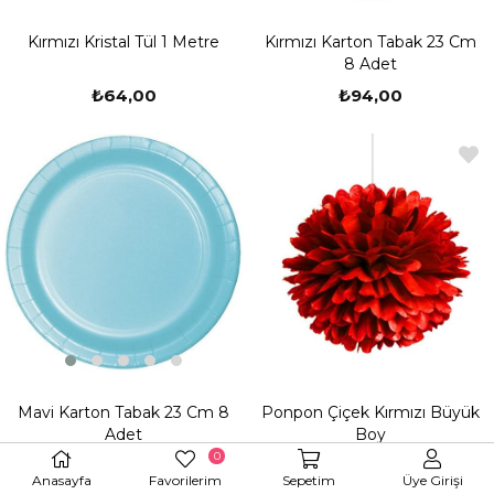
Kırmızı Karton Tabak 23 Cm
Kırmızı Kristal Tül 1 Metre
8 Adet
₺94,00
₺64,00
Mavi Karton Tabak 23 Cm 8
Ponpon Çiçek Kırmızı Büyük
Adet
Boy
0
₺94,00
₺84,00
Anasayfa
Favorilerim
Sepetim
Üye Girişi