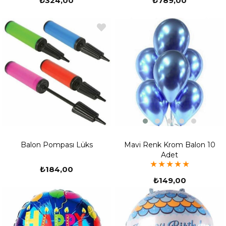
₺324,00
₺789,00
Mavi Renk Krom Balon 10
Balon Pompası Lüks
Adet
★
★
★
★
★
₺184,00
₺149,00