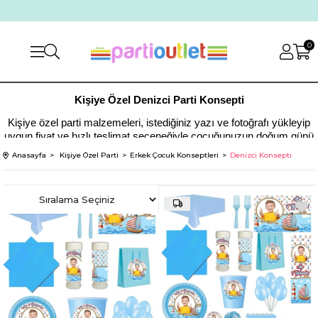
0
Kişiye Özel Denizci Parti Konsepti
Kişiye özel parti malzemeleri, istediğiniz yazı ve fotoğrafı yükleyip
uygun fiyat ve hızlı teslimat seçeneğiyle çocuğunuzun doğum günü
kutlamasını daha da özel hale getirebilirsiniz.
Anasayfa
Kişiye Özel Parti
Erkek Çocuk Konseptleri
Denizci Konsepti
Denizci teması asla eskimeyen doğum günü konseptlerinden biridir.
Son zamanlarda bu konseptin özellikle tercih edilmesi sunulan
ürünlerin güzelliğini ön plana çıkarmaktadır.
Denizci temalı temalı parti malzemeleri sitemizin Erkek çocuk
doğum günü temaları kategorisinde yer almaktadır.
Pek çok kişinin çocuğu için hazırlamış olduğu bu doğum günü
teması Denizci kişiye özel doğum günü malzemeleri olarak internet
üzerinden aratılmaktadır. Şıklığını ve eğlenceli durumunu ön plana
çıkaran. Denizci temalı temalı parti malzemeleri pek çok ürün
seçeneği ile sitemizde yer almaktadır.