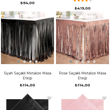
★
★
★
★
★
₺94,00
özenli bir şekilde sunuluyor.
₺419,00
Doğum günü süsleri her zaman doğum günlerinin daha
güzel olmasını sağlıyor.
Farklı Çeşitlerle Parti Malzemeleri
Doğum günlerinde parti malzemeleri çok fazla tercih
ediliyor. Renkli balonlar, renkli süsler, renkli masalar,
renkli yelpaze süsler ve araç gereçler doğum günlerinin
bir parçası haline geldi.
Doğum günü süsleri ile sevdiklerinizi daha fazla mutlu
edebilirsiniz. Onlara alacağınız bu farklı doğum günü
süsleriyle, unutmayacağı bir doğum günü konsepti
hazırlayabilirsiniz.
Siyah Saçaklı Metalize Masa
Rose Saçaklı Metalize Masa
Eteği
Eteği
Bu ürünleri satın alarak, Barbie konseptini kolayca
₺114,00
₺114,00
hazırlayabilirsiniz.
Kişiye Özel Barbie Doğum Günü Süsleri
Ne kadar zaman geçmiş olursa olsun her dönem bir
şekilde izlenen bir yapım. 2000lerin başlarında doğmuş