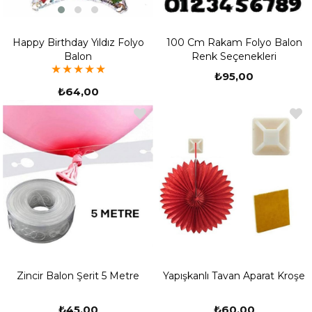
Happy Birthday Yıldız Folyo
100 Cm Rakam Folyo Balon
Balon
Renk Seçenekleri
★
★
★
★
★
₺95,00
₺64,00
Zincir Balon Şerit 5 Metre
Yapışkanlı Tavan Aparat Kroşe
₺45,00
₺60,00