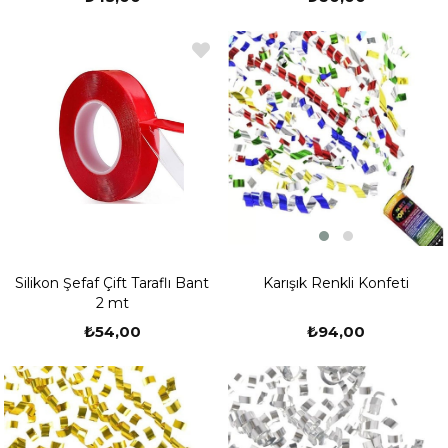
Karışık Renkli Konfeti
Silikon Şefaf Çift Taraflı Bant
2 mt
₺94,00
₺54,00