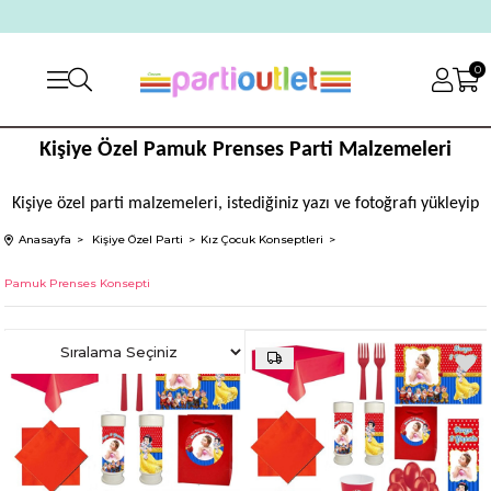
0
Kişiye Özel Pamuk Prenses Parti Malzemeleri
Kişiye özel parti malzemeleri, istediğiniz yazı ve fotoğrafı yükleyip
uygun fiyat ve hızlı teslimat seçeneğiyle çocuğunuzun doğum günü
Anasayfa
Kişiye Özel Parti
Kız Çocuk Konseptleri
kutlamasını daha da özel hale getirebilirsiniz.
Son zamanların beğenilen tüm pamuk prenses temalı parti
Pamuk Prenses Konsepti
malzemeleri sitemizin pamuk prenses parti malzemeleri kategorisi
içerisinde yer almaktadır.
Pamuk prenses kişiye özel doğum günü hazırlamak isteyen pek çok
kişi içerisinde balonların, masa örtüsü ve masa süslerinin, peçete ve
tabakların yer aldığı pamuk prenses temalı parti malzemeleri
kategorisini incelemektedir.
Kaliteli Ürün Seçenekleri Pamuk prenses kişiye özel doğum günü
hazırlamak isteyen kişiler sitemizin kategorileri arasında yer alan