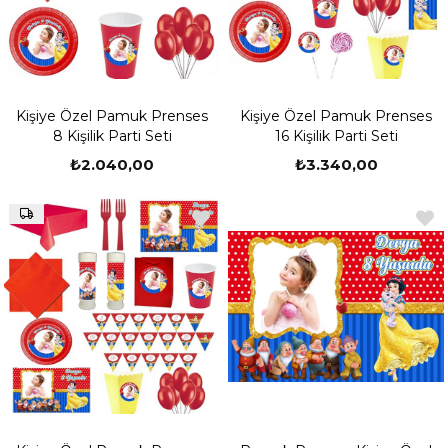
pamuk prenses temalı parti malzemeleri üzerinden kolaylıkla
alışveriş yapmaktadır.
Kişiye Özel Pamuk Prenses Doğum Günü Süsleri
Tamamen kaliteli ürünlerin yer aldığı bu kategoride partinin
Kişiye Özel Pamuk Prenses
Kişiye Özel Pamuk Prenses
eğlencesini arttıracak malzemeler bulunmaktadır.
8 Kişilik Parti Seti
16 Kişilik Parti Seti
Pamuk prenses kişiye özel doğum günü ürünleri arasında yer alan
₺2.040,00
₺3.340,00
duvar süsleri,
p
amuk prenses Amerikan servisi,
bardak
ve
tabaklar
,
doğum gününün yıldızı haline gelmektedir.
Tüm ürünlere ulaşmak isteyen kişiler partioutlet.com adresini ziyaret
etmektedir.
Güvenilir ve Kaliteli Hizmet İle Pamuk Prenses Temalı Ürünler Kız
çocukları için hazırlanan en güzel doğum günü konseptlerinden biri
pamuk prenses temasıdır.
Balonlar; açılışların, kutlamaların ve organizasyonların
olmazsa olmazları arasındadır. Günümüzde çeşitleri
oldukça artmıştır.