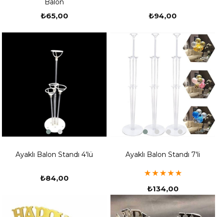
Balon
₺65,00
₺94,00
Ayaklı Balon Standı 4'lü
Ayaklı Balon Standı 7'li
★
★
★
★
★
₺84,00
₺134,00