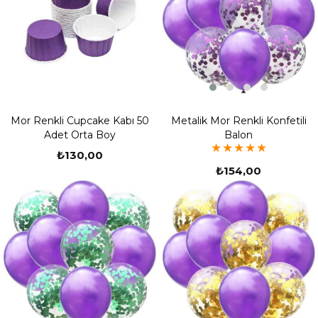
Metalik Mor Renkli Konfetili
Mor Renkli Cupcake Kabı 50
Balon
Adet Orta Boy
★
★
★
★
★
₺130,00
₺154,00