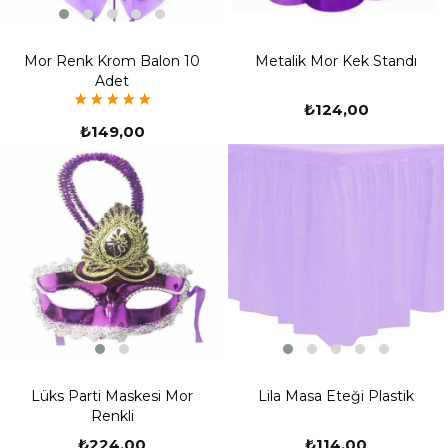
Mor Renk Krom Balon 10
Metalik Mor Kek Standı
Adet
★
★
★
★
★
₺124,00
₺149,00
Lüks Parti Maskesi Mor
Lila Masa Eteği Plastik
Renkli
₺224,00
₺114,00