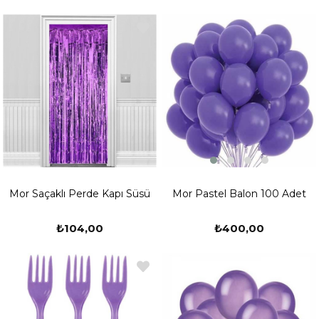
Mor Pastel Balon 100 Adet
Mor Saçaklı Perde Kapı Süsü
₺400,00
₺104,00