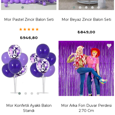
Mor Pastel Zincir Balon Seti
Mor Beyaz Zincir Balon Seti
★
★
★
★
★
₺849,00
₺946,80
Mor Konfetili Ayaklı Balon
Mor Arka Fon Duvar Perdesi
Standı
2.70 Cm