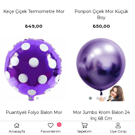
Keçe Çiçek Termometre Mor
Ponpon Çiçek Mor Küçük
Boy
₺49,00
₺50,00
Puantiyeli Folyo Balon Mor
Mor Jumbo Krom Balon 24
İnç 68 Cm
0
₺50,00
₺194,00
Anasayfa
Favorilerim
Sepetim
Üye Girişi