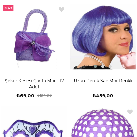
%49
Uzun Peruk Saç Mor Renkli
Şeker Kesesi Çanta Mor - 12
Adet
₺459,00
₺69,00
₺134,00