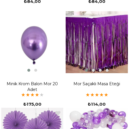
₺84,00
₺84,00
Minik Krom Balon Mor 20
Mor Saçaklı Masa Eteği
Adet
★
★
★
★
★
★
★
★
★
★
₺175,00
₺114,00