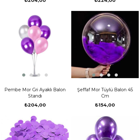
₺204,00
₺224,00
Pembe Mor Gri Ayaklı Balon
Şeffaf Mor Tüylü Balon 45
Standı
Cm
₺204,00
₺154,00