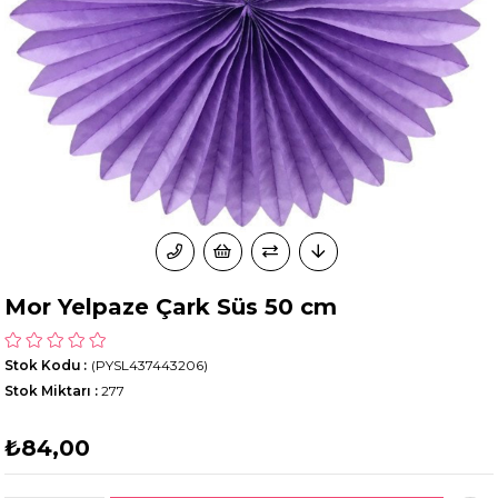
Mor Yelpaze Çark Süs 50 cm
Stok Kodu
(PYSL437443206)
Stok Miktarı
:
277
₺84,00