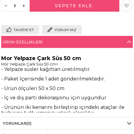
TAVSIYE ET
YORUM YAZ
ÜRÜN ÖZELLIKLERI
Mor Yelpaze Çark Süs 50 cm
Mor Yelpaze Çark Süs 50 cm>
- Yelpaze süsler kağıttan üretilmiştir.
- Paket İçerisinde 1 adet gönderilmektedir.
- Ürün ölçüleri 50 x 50 cm
- İç ve dış parti dekorasyonu için uygundur
- Ürünün iki kenarını birleştirip içindeki ataçlar ile
birbirine tutturmanız yeterli olacaktır.
bilgi almak için
destek@partioutlet.com
adresine
YORUMLAR
(0)
mail atabilirsiniz.