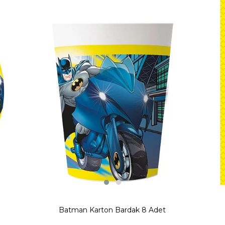
t, Batman İyi Ki Doğdun Yazısı, Batman Kaynana Dili 6 adet, Batman
ı oluşturabilirsiniz. İçeceklerinizi Batman pipetleri ile servis edebili
ulaşabilirsiniz
Batman Karton Bardak 8 Adet