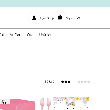
Üye Girişi
Sepetim
0
ullan At Parti
Outlet Ürünler
52 Ürün