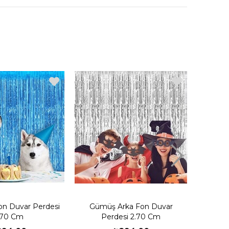
uzu daha canlı ve renkli hale
n perde süsleri duvar, pencere, perde, kapı,
ullanabilirsiniz.
eği Renkleri
on Duvar Perdesi
Gümüş Arka Fon Duvar
Yeşil A
.70 Cm
Perdesi 2.70 Cm