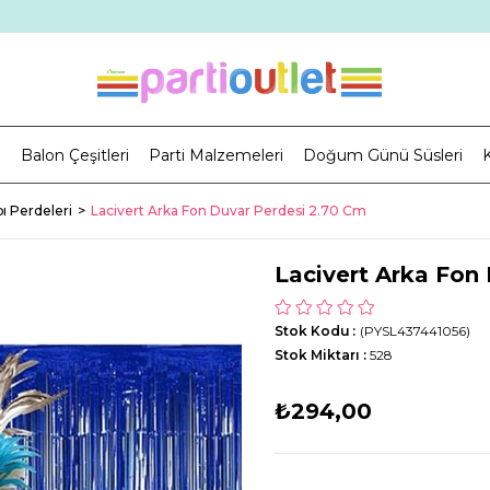
i
Balon Çeşitleri
Parti Malzemeleri
Doğum Günü Süsleri
K
ı Perdeleri
Lacivert Arka Fon Duvar Perdesi 2.70 Cm
Lacivert Arka Fon
Stok Kodu
(PYSL437441056)
Stok Miktarı
:
528
₺294,00