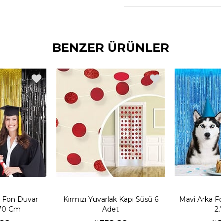
partinizde dekorasyonun
getirebilirsiniz. Arka fo
gibi yerlerde rahatlıkla k
Kapı Perdesi ve Masa Et
BENZER ÜRÜNLER
a Fon Duvar
Kırmızı Yuvarlak Kapı Süsü 6
Mavi Arka F
.70 Cm
Adet
2