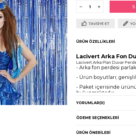
TAVSIYE ET
YO
ÜRÜN ÖZELLIKLERI
Lacivert Arka Fon D
Lacivert Arka Plan Duvar Perde
- Arka fon perdesi parla
- Ürün boyutları; genişl
- Paket içerisinde ürünü 
bulunmaktadır.
- Bant üzerindeki koruyu
YORUMLAR
(0)
rahatlıkla asabilirsiniz.
- Bilgi almak için
destek
ÖDEME SEÇENEKLERI
atabilirsiniz.
- Arka Plan fon süsler 
ÜRÜN ÖNERILERI