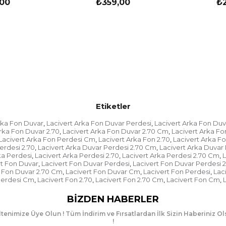
00
₺359,00
₺
Etiketler
rka Fon Duvar
Lacivert Arka Fon Duvar Perdesi
Lacivert Arka Fon Duv
,
,
rka Fon Duvar 2.70
Lacivert Arka Fon Duvar 2.70 Cm
Lacivert Arka F
,
,
Lacivert Arka Fon Perdesi Cm
Lacivert Arka Fon 2.70
Lacivert Arka F
,
,
erdesi 2.70
Lacivert Arka Duvar Perdesi 2.70 Cm
Lacivert Arka Duvar
,
,
ka Perdesi
Lacivert Arka Perdesi 2.70
Lacivert Arka Perdesi 2.70 Cm
L
,
,
,
rt Fon Duvar
Lacivert Fon Duvar Perdesi
Lacivert Fon Duvar Perdesi 2
,
,
t Fon Duvar 2.70 Cm
Lacivert Fon Duvar Cm
Lacivert Fon Perdesi
Lac
,
,
,
Perdesi Cm
Lacivert Fon 2.70
Lacivert Fon 2.70 Cm
Lacivert Fon Cm
,
,
,
,
BIZDEN HABERLER
tenimize Üye Olun ! Tüm İndirim ve Fırsatlardan İlk Sizin Haberiniz O
!