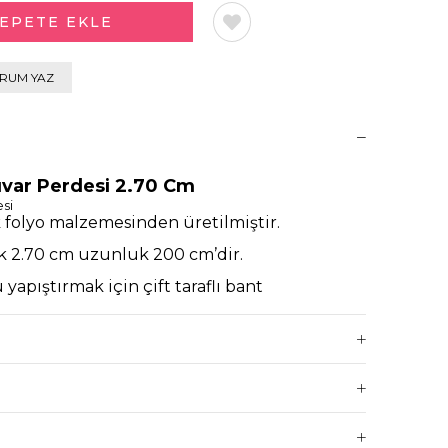
RUM YAZ
uvar Perdesi 2.70 Cm
si
k folyo malzemesinden üretilmiştir.
ik 2.70 cm uzunluk 200 cm’dir.
yapıştırmak için çift taraflı bant
cu kağıdı çıkartıp istediğiniz yere
@partioutlet.com
adresine mail
ile özel günlerinizde veya doğum günü