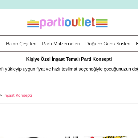
i
Balon Çeşitleri
Parti Malzemeleri
Doğum Günü Süsleri
K
Kişiye Özel İnşaat Temalı Parti Konsepti
ğrafı yükleyip uygun fiyat ve hızlı teslimat seçeneğiyle çocuğunuzun do
lamlı hale getirmek mümkündür. Kişinin kendini daha özel hissetmesin
hazırlamak parti malzemeleriyle mümkün olacaktır.
n hazırlanmış malzemeler arasında birçok seçenekle temalı partiler, d
İnşaat Konsepti
İnşaat Temalı Parti Malzemeleri
esini sağlamaktadır. Doğum günü gibi özel bir günde meslek, ilgi alanı
lanarak kolayca ortama taşıyabilirsiniz. Seçeceğiniz temaya uygun ola
kullanarak özelleştirebilirsiniz.