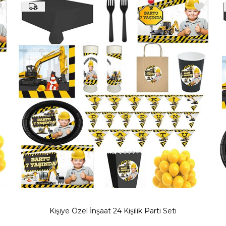
Kişiye Özel Doğum Günü Temaları
emalarda hazırlanabilmektedir. Özellikle meslek gruplarıyla ilgili fark
özel bir doğum günü partisi hazırlamak için birbirinden farklı parti malze
İnşaat Temalı Doğum Günü Süsleri
eleri bulabilirsiniz. İnşaat teması seçilen bir doğum gününde özel ola
kadar parti mekanını inşaat temasıyla özel hale getirebilirsiniz.
, banner, balon,
kek kurabiye standı
gibi özel parçalar temalı ve uygun
artisi hazırlamak için her ortamı uygun hale getirebileceğiniz malze
Kişiye Özel İnşaat 24 Kişilik Parti Seti