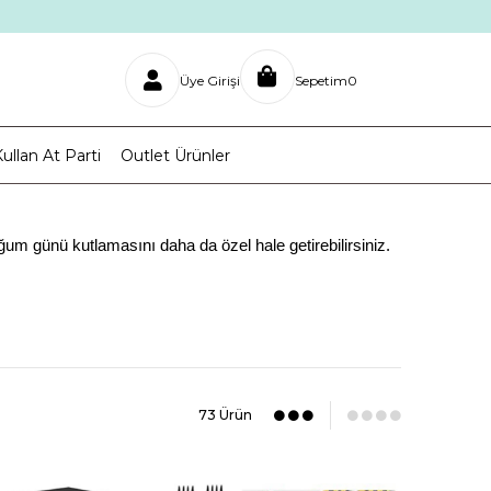
Üye Girişi
Sepetim
0
ullan At Parti
Outlet Ürünler
ğum günü kutlamasını daha da özel hale getirebilirsiniz.
i sağlamak için ilgi alanına uygun temalarda doğum günü partileri
oğum günleri hazırlayabilirsiniz.
, sevilen karakterler gibi farklı temalar seçilebilmektedir.
73 Ürün
rak kullanacağınız
balonlar
,
afişler
gibi parti ve doğum günü süsleri