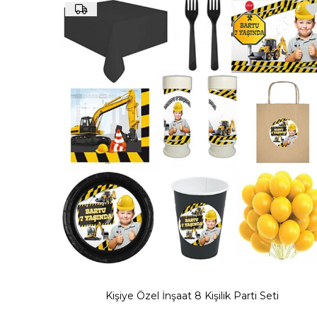
Kullanacağınız parti malzemeleri kişiye özel t
İnşaat temalı kişiye 
Farklı meslekler için hazırlanmış özel doğum günü süsleri ve malzem
Özel setler halinde hazırlanan parti süslerinde inşaat
masa örtüsü
temada doğum günü p
Kişiye Özel İnşaat 8 Kişilik Parti Seti