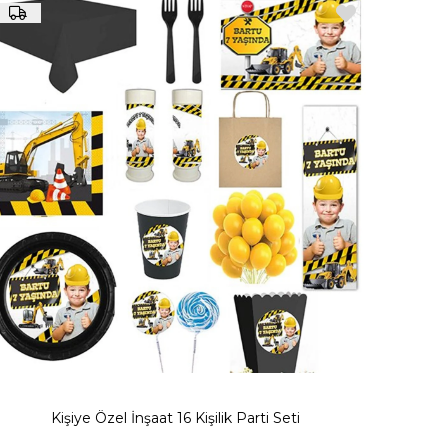
lı temalarda doğum günü süsleri bulabilirsiniz.
meleri bulabilirsiniz.
rak hazırlanmış parti setlerini tercih ederek balondan, kapı süsleri
 renklerde hazırlanmaktadır. Kişiye özel uygun olarak birçok farklı
meler bulunmaktadır.
Kişiye Özel İnşaat 16 Kişilik Parti Seti