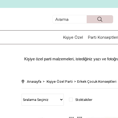
Kişiye Özel
Parti Konseptler
Kişiye özel parti malzemeleri, istediğiniz yazı ve foto
Parti malzemelerini kullanarak özellikle doğum günlerini daha an
Birbirinden farklı temalara uygu
Anasayfa
Kişiye Özel Parti
Erkek Çocuk Konseptleri
Özelikle doğum günlerinde temalar kişinin daha özel hissetm
Stoktakiler
Kişiye özel olarak belirleyeceğiniz temayı parti malzemeleri kul