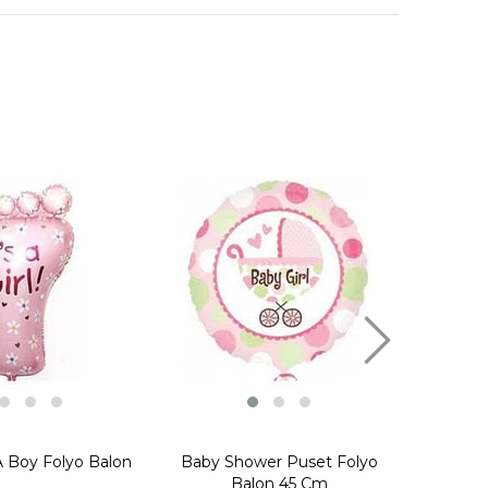
ürünler;
dı
Rose 
A Boy Folyo Balon
Baby Shower Puset Folyo
Balon 45 Cm