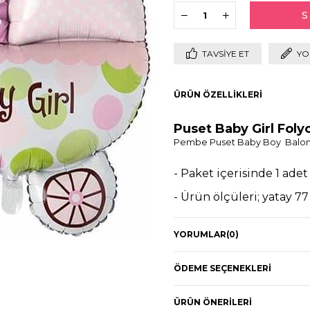
TAVSIYE ET
YO
ÜRÜN ÖZELLIKLERI
Puset Baby Girl Foly
Pembe Puset Baby Boy Balo
- Paket içerisinde 1 ade
- Ürün ölçüleri; yatay 7
- Paketli sönük halde g
YORUMLAR
(0)
- Helyum gazı ile uçan 
- Folyo balonlarınızın h
ÖDEME SEÇENEKLERI
özelliği mevcuttur.
ÜRÜN ÖNERILERI
- Pipet veya balon pompası