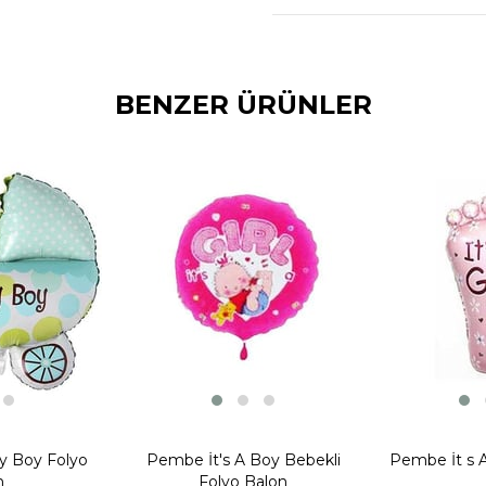
- İhtiyacınız olabilecek 
-
Balon Yapıştırma Ban
BENZER ÜRÜNLER
-
Balon Pompası
-
Balon Aksesuarları
Folyo Balon Nasıl Şişirilir ?
y Boy Folyo
Pembe İt's A Boy Bebekli
Pembe İt s 
n
Folyo Balon