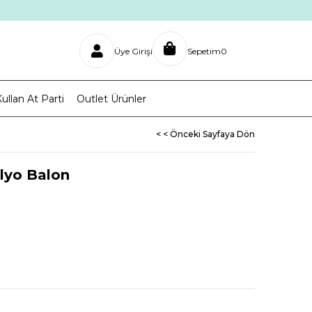
Üye Girişi
Sepetim
0
ullan At Parti
Outlet Ürünler
< < Önceki Sayfaya Dön
olyo Balon