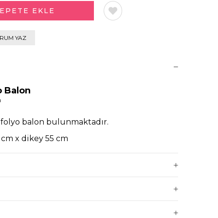
RUM YAZ
o Balon
n
t folyo balon bulunmaktadır.
7 cm x dikey 55 cm
önderilmektedir.
balon kullanımına uygundur.
avası indikten sonra tekrardan şişirebilme
 ile şişirebilirsiniz.