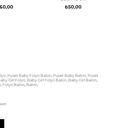
60,00
₺50,00
y Balon
nizasyon ve özel gün organizasyonlarında
tirmek için balon tercih edilmektedir.
lyo
Puset Baby Folyo Balon
Puset Baby Balon
Puset
,
,
,
insanın mutluluğunu sembolize eden
aby Girl Folyo
Baby Girl Folyo Balon
Baby Girl Balon
,
,
,
lunmaktadır. Bu nedenle birçok insan özel
o
Folyo Balon
Balon
,
,
,
te ve şekilde balon kullanarak mekanları
edir.
lsun
retimi ve satışı yapan partioutlet markası
ı ve karakterli balon seçimini müşterilerine
 balon çoğunlukla çizgi film