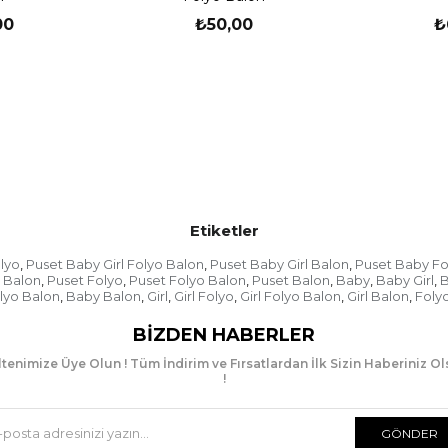
00
₺50,00
₺
Pembe Puset Baby Bo
Etiketler
Son yıllarda parti orga
sıklıkla mekanı güzelleş
olyo
Puset Baby Girl Folyo Balon
Puset Baby Girl Balon
Puset Baby Fo
,
,
,
Balonlar eskiden beri 
l Balon
Puset Folyo
Puset Folyo Balon
Puset Balon
Baby
Baby Girl
B
,
,
,
,
,
,
materyaller arasında bu
lyo Balon
Baby Balon
Girl
Girl Folyo
Girl Folyo Balon
Girl Balon
Foly
,
,
,
,
,
,
günlerinde çeşitli renk
süslemeye tercih etmekt
BIZDEN HABERLER
tenimize Üye Olun ! Tüm İndirim ve Fırsatlardan İlk Sizin Haberiniz O
!
Karakterli folyo balon ü
her çeşit balona ulaşmay
GÖNDER
sunmaktadır. Karakterli