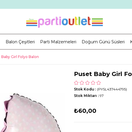
i
Balon Çeşitleri
Parti Malzemeleri
Doğum Günü Süsleri
K
 Baby Girl Folyo Balon
Puset Baby Girl F
Stok Kodu
(PYSL437444795)
Stok Miktarı
:
97
₺60,00