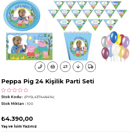
Peppa Pig 24 Kişilik Parti Seti
Stok Kodu
(PYSL437446414)
Stok Miktarı
:
100
₺4.390,00
Yaş ve İsim Yazınız