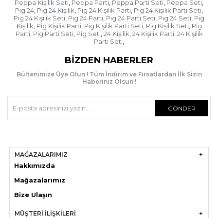
Peppa Kişilik Seti
Peppa Parti
Peppa Parti Seti
Peppa Seti
,
,
,
,
kargo fişinin üzerine "ürün kontrol edilmeden
Pig 24
Pig 24 Kişilik
Pig 24 Kişilik Parti
Pig 24 Kişilik Parti Seti
,
,
,
,
teslim alınmıştır" ibaresini ekleyin.
Pig 24 Kişilik Seti
Pig 24 Parti
Pig 24 Parti Seti
Pig 24 Seti
Pig
,
,
,
,
Kişilik
Pig Kişilik Parti
Pig Kişilik Parti Seti
Pig Kişilik Seti
Pig
,
,
,
,
- Ürünü teslim aldığınızda kargo görevlisi gitmeden
Parti
Pig Parti Seti
Pig Seti
24 Kişilik
24 Kişilik Parti
24 Kişilik
,
,
,
,
,
hızlıca açıp kontrol edin. Herhangi bir hasar varsa
Parti Seti
,
kargo görevlisiyle beraber "hasar tespit tutanağı"
BIZDEN HABERLER
tutun ve kargo görevlisi ayrılmadan ürünü
kendisine teslim edin.
Bültenimize Üye Olun ! Tüm İndirim ve Fırsatlardan İlk Sizin
Haberiniz Olsun !
GÖNDER
MAĞAZALARIMIZ
Hakkımızda
Mağazaları
mız
Bize Ulaşın
MÜŞTERİ İLİŞKİLERİ