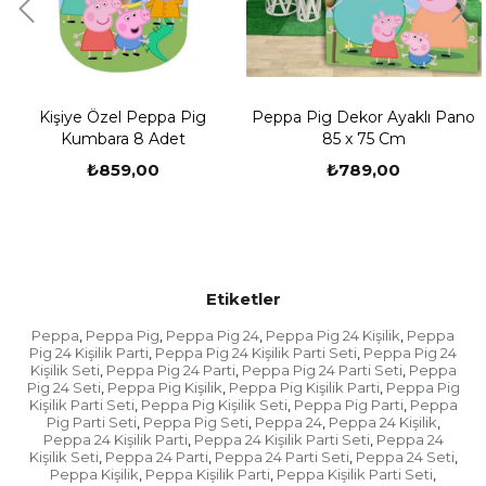
-Tasarım ekibimiz siparişinizi oluşturduktan sonra
hemen sizin ile iletişime geçmektedir.
-Sizlerden bilgi aldıktan sonra kişiye özel ürünlerin
çalışmaları yapılıp mail veya whatsapp yoluyla
Kişiye Özel Peppa Pig
Peppa Pig Dekor Ayaklı Pano
sizlere baskı öncesi son hali iletilir.
Kumbara 8 Adet
85 x 75 Cm
-Sizler onay verdikten sonra baskıları yapılıp özenle
₺859,00
₺789,00
paketlenip kargo firmasına teslim edilir.
-Doğum günü kutlamanızın zamanı var ise
fotoğraflarınızı daha sonra göndermek isterseniz
sipariş numaranız ile
birlikte
tasarim@partioutlet.com
adresine veya 0533
Etiketler
134 80 76 whatsapp hattımıza gönderebilirsiniz.
Peppa
Peppa Pig
Peppa Pig 24
Peppa Pig 24 Kişilik
Peppa
,
,
,
,
Kargonuzu Teslim Almadan Önce Yapılması
Pig 24 Kişilik Parti
Peppa Pig 24 Kişilik Parti Seti
Peppa Pig 24
,
,
Gerekenler
Kişilik Seti
Peppa Pig 24 Parti
Peppa Pig 24 Parti Seti
Peppa
,
,
,
Pig 24 Seti
Peppa Pig Kişilik
Peppa Pig Kişilik Parti
Peppa Pig
,
,
,
- Ürünü teslim aldığınıza dair fişi imzaladığınızda o
Kişilik Parti Seti
Peppa Pig Kişilik Seti
Peppa Pig Parti
Peppa
,
,
,
fişte yer alan "ürünü eksiksiz, hasarsız teslim aldım"
Pig Parti Seti
Peppa Pig Seti
Peppa 24
Peppa 24 Kişilik
,
,
,
,
beyanını da kabul etmiş oluyorsunuz. Bu nedenle
Peppa 24 Kişilik Parti
Peppa 24 Kişilik Parti Seti
Peppa 24
,
,
Kişilik Seti
Peppa 24 Parti
Peppa 24 Parti Seti
Peppa 24 Seti
ürünü teslim almadan önce mutlaka içini açıp
,
,
,
,
Peppa Kişilik
Peppa Kişilik Parti
Peppa Kişilik Parti Seti
,
,
,
bakmaya çalışın. Kargo görevlisi açtırmak istemezse