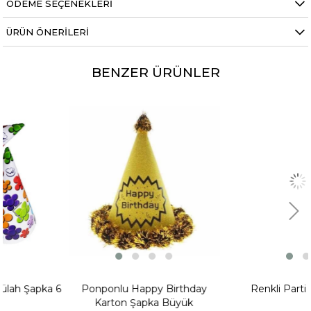
ÖDEME SEÇENEKLERI
ÜRÜN ÖNERILERI
Parti Şapkaları
BENZER ÜRÜNLER
Günümüzde eğlence ve kutlama gibi etkinlikler her
alada ve yaşta olan insanlar için sık şekilde
uygulanmaktadır. Bu eğlence düzenini oldukça
profesyonel ve bütün detayına kadar temin eden bir
firma bulunmaktadır. Bunun firmanın ismi
partioutlet sitesi olarak hizmet vermeye devam
etmektedir. Ve firmada yer alan parti ve kutlama
eğlence adına bütün ürünler çeşitli ve detaylı
şekilde yer almaktadır. Özellikle
parti şapkası
ve
birçok çeşidi gibi buna benzer şeylere kısa sürede
sahip olabilirsiniz. Eğlence ürünlerinin adresi olarak
bu siteden çeşitli birçok ürünleri sipariş
verebilirsiniz.
a 6
Ponponlu Happy Birthday
Renkli Parti Şapkası
Parti Ürünleri
Karton Şapka Büyük