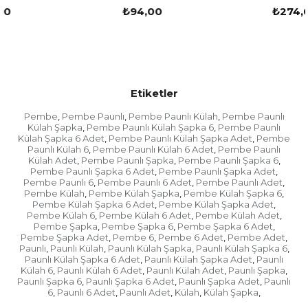
₺94,00
₺274,00
Bu sitede yer alan birçok ürün oldukça uygun
fiyata ve son derece kalite çerçevesi içinde satışa
sunulmuştur. Parti adına özellikle
doğum günü
şapkası
ve çeşitleri bunun yanı sıra diğer kutlama
ürünleri de yer almaktadır. Her yaş grubuna ayrı
Etiketler
şekilde hizmet verilen ve hazırlık yapılan bir
Pembe
Pembe Paunlı
Pembe Paunlı Külah
Pembe Paunlı
firmadır. Geniş kapsamda verilen hizmet ile sık
,
,
,
Külah Şapka
Pembe Paunlı Külah Şapka 6
Pembe Paunlı
,
,
şekilde tercih edilmektedir. Kaliteli uygun fiyatlı
Külah Şapka 6 Adet
Pembe Paunlı Külah Şapka Adet
Pembe
,
,
parti şapkası
ve çeşitlerini oldukça makul şekilde
Paunlı Külah 6
Pembe Paunlı Külah 6 Adet
Pembe Paunlı
,
,
temin edebilirsiniz. Müşteri memnuniyeti için
Külah Adet
Pembe Paunlı Şapka
Pembe Paunlı Şapka 6
,
,
,
özenli ve detaylı şekilde çalışma sergilenmektedir.
Pembe Paunlı Şapka 6 Adet
Pembe Paunlı Şapka Adet
,
,
Fiyat sektöre göre uygun mu evet verilen hizmete
Pembe Paunlı 6
Pembe Paunlı 6 Adet
Pembe Paunlı Adet
,
,
,
Pembe Külah
Pembe Külah Şapka
Pembe Külah Şapka 6
,
,
,
göre gayet idealdir.
Pembe Külah Şapka 6 Adet
Pembe Külah Şapka Adet
,
,
Pembe Külah 6
Pembe Külah 6 Adet
Pembe Külah Adet
,
,
,
Pembe Şapka
Pembe Şapka 6
Pembe Şapka 6 Adet
,
,
,
Pembe Şapka Adet
Pembe 6
Pembe 6 Adet
Pembe Adet
,
,
,
,
Her Yaş Grubuna Parti Konsepti
Paunlı
Paunlı Külah
Paunlı Külah Şapka
Paunlı Külah Şapka 6
,
,
,
,
Paunlı Külah Şapka 6 Adet
Paunlı Külah Şapka Adet
Paunlı
,
,
Külah 6
Paunlı Külah 6 Adet
Paunlı Külah Adet
Paunlı Şapka
,
,
,
,
Paunlı Şapka 6
Paunlı Şapka 6 Adet
Paunlı Şapka Adet
Paunlı
,
,
,
Firmada yer alan ürünler günümüzde her yaş
6
Paunlı 6 Adet
Paunlı Adet
Külah
Külah Şapka
,
,
,
,
,
grubunun yapmak istediği parti konseptini