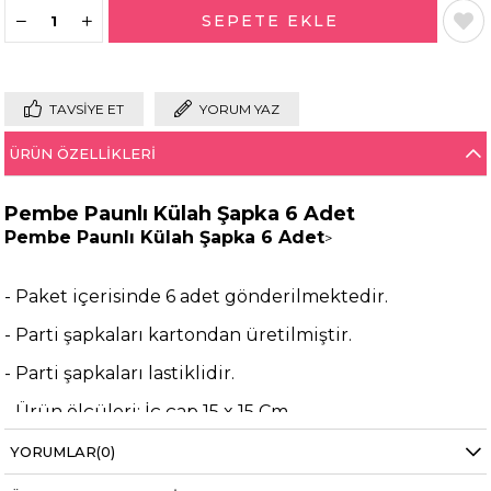
TAVSIYE ET
YORUM YAZ
ÜRÜN ÖZELLIKLERI
Pembe Paunlı Külah Şapka 6 Adet
Pembe Paunlı Külah Şapka 6 Adet
>
- Paket içerisinde 6 adet gönderilmektedir.
- Parti şapkaları kartondan üretilmiştir.
- Parti şapkaları lastiklidir.
- Ürün ölçüleri; İç çap 15 x 15 Cm
- Ürün ölçüleri; uzunluk 18 cm
YORUMLAR
(0)
- Yetişkinlere ve çocuklara uyumludur.