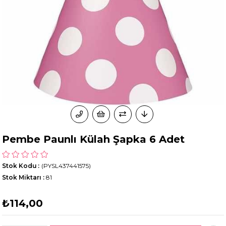
Pembe Paunlı Külah Şapka 6 Adet
Stok Kodu
(PYSL437441575)
Stok Miktarı
:
81
₺114,00